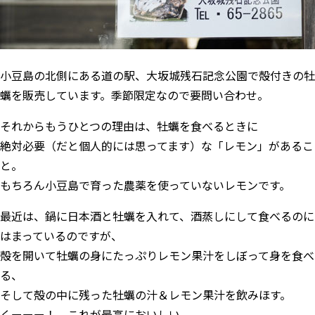
小豆島の北側にある道の駅、
大坂城残石記念公園
で殻付きの牡
蠣を販売しています。季節限定なので要問い合わせ。
それからもうひとつの理由は、牡蠣を食べるときに
絶対必要（だと個人的には思ってます）な「レモン」があるこ
と。
もちろん小豆島で育った農薬を使っていないレモンです。
最近は、鍋に日本酒と牡蠣を入れて、酒蒸しにして食べるのに
はまっているのですが、
殻を開いて牡蠣の身にたっぷりレモン果汁をしぼって身を食べ
る、
そして殻の中に残った牡蠣の汁＆レモン果汁を飲みほす。
くーーー！ これが最高においしい。