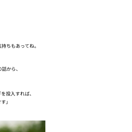
気持ちもあってね。
の話から、
ギを投入すれば、
です」