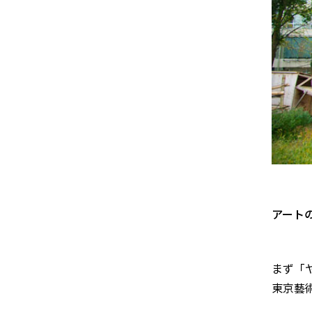
アート
まず「
東京藝