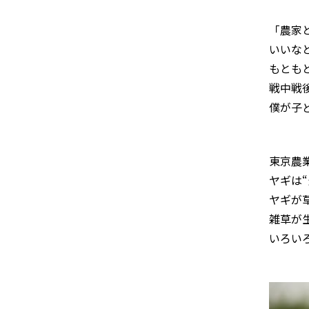
「農家
いいな
もとも
戦中戦
僕が子
東京農
ヤギは
ヤギが
雑草が
いろい