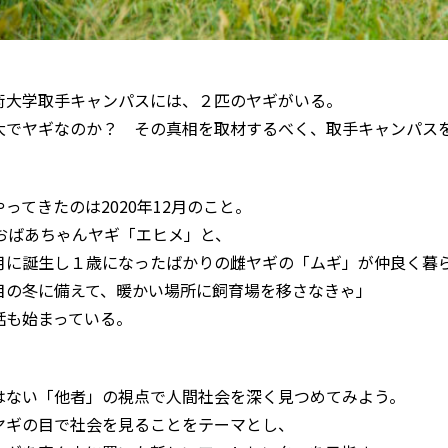
術大学取手キャンパスには、２匹のヤギがいる。
大でヤギなのか？ その真相を取材するべく、取手キャンパス
ってきたのは2020年12月のこと。
のおばあちゃんヤギ「エヒメ」と、
月に誕生し１歳になったばかりの雌ヤギの「ムギ」が仲良く暮
目の冬に備えて、暖かい場所に飼育場を移さなきゃ」
話も始まっている。
はない「他者」の視点で人間社会を深く見つめてみよう。
ヤギの目で社会を見ることをテーマとし、