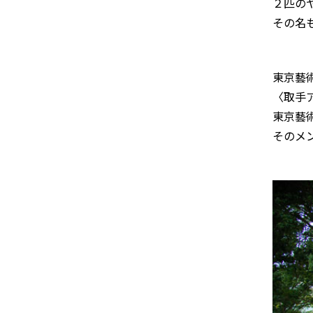
２匹の
その名
東京藝
〈取手
東京藝
そのメ