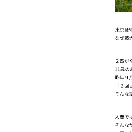
東京藝
なぜ藝
２匹がや
11歳
昨年９
「２回
そんな
人間で
そんな