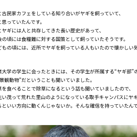
と古民家カフェをしている知り合いがヤギを飼っていて、
と思っていたんです。
とヤギには人と共存してきた長い歴史があって、
後の頃には食糧難に対する国策として飼っていたそうです。
どもの頃には、近所でヤギを飼っている人もいたので懐かしい
業大学の学生に会ったときには、その学生が所属する“ヤギ部”
“景観動物”だということも聞いていました。
草を食べることで除草になるという話も聞いていましたので、
生い茂って荒れた里山のようになっている取手キャンパスにヤ
ろといい方向に動くんじゃないか。そんな確信を持っていたん