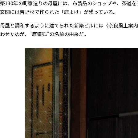
築130年の町家造りの母屋には、布製品のショップや、茶道
玄関には吉野杉で作られた「鹿よけ」が残っている。
母屋と調和するように建てられた新築ビルには〈奈良風土案内
わせたのが、“鹿猿狐”の名前の由来だ。