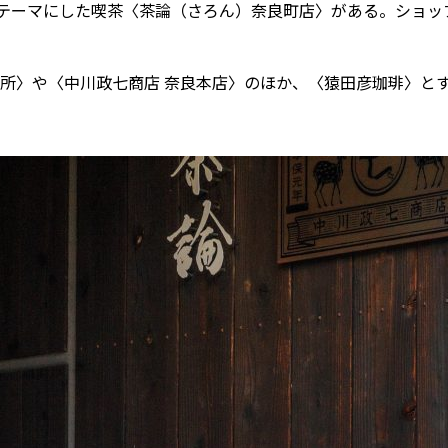
をテーマにした喫茶〈茶論（さろん）奈良町店〉がある。ショ
所〉や〈中川政七商店 奈良本店〉のほか、〈猿田彦珈琲〉と