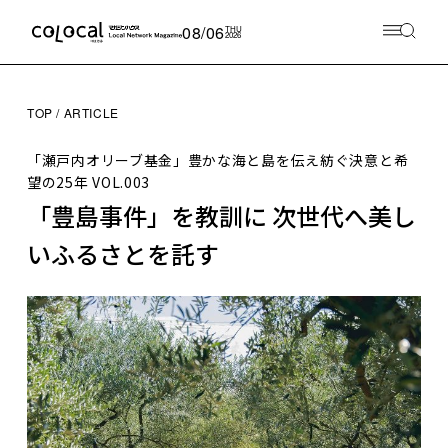
08/06
THU
2026
TOP
ARTICLE
「瀬戸内オリーブ基金」豊かな海と島を伝え紡ぐ決意と希
望の25年
VOL.003
「豊島事件」を教訓に 次世代へ美し
いふるさとを託す