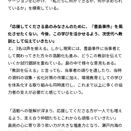
ケーションを心がけ、「私たちに何ができるか、何が求められ
ているか」を模索している。
「応援してくださる島のみなさんのために、『豊島事件』を風
化させたくない。今後、この学びを活かせるよう、次世代へ教
訓として伝えていきたい」
と、3名は声を揃える。しかし現実には、豊島事件に当事者と
して関わってきた方々の高齢化も進み、どうこの教訓を伝えて
いくか試行錯誤を重ねている。島の中で様々な意見もある。
「教訓を伝える」と言っても、当事者の語りを遺したり、当時
の資料の収集・劣化対策の作業に加え、環境教育としての学び
を体系化する取り組みも同時進行し、これまで以上に多くの協
力者の支えが必要だと感じているという。
「活動への理解が深まり、応援してくださる方が一人でも増え
るよう、支え合う仲間たちとこれからも頑張っていきたい」
島民の心に寄り添う若い力が大きな推進力となり、瀬戸内海の