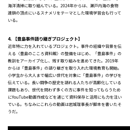
海洋清掃に取り組んでいる。2024年からは、瀬戸内海の食物
連鎖の頂点にいるスナメリをテーマとした環境学習会も行って
いる。
4. 【豊島事件語り継ぎプロジェクト】
近年特に力を入れているプロジェクト。事件の経緯や背景を伝
える〈豊島のこころ資料館〉の整備をはじめ、「豊島事件」の
教訓をアーカイブ化し、残す取り組みを進めてきた。2019年
からは「豊島事件」の語り継ぎを取り入れた環境教育も開始。
小学生から大人まで幅広い世代を対象に「豊島事件」の学びを
伝えている。長い闘争の歴史を語れる人たちが高齢化している
課題もあり、世代を問わず多くの方に事件を知ってもらうため
にYouTube動画作成などを通じて資料保存と活用にも力を注い
でいる。ちなみにこれらの動画は岩城理事長が脚本を書いたそ
うだ。