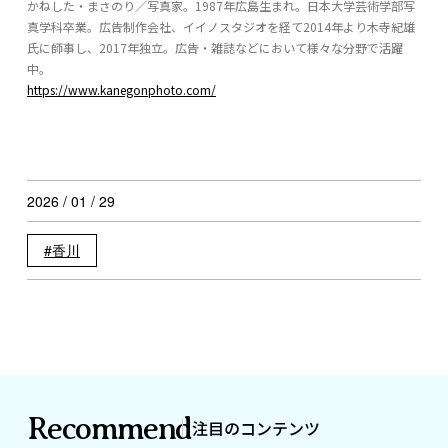
かねした・まさのり／写真家。1987年広島生まれ。日本大学芸術学部写
真学科卒業。広告制作会社、イイノスタジオを経て2014年より木寺紀雄
氏に師事し、2017年独立。広告・雑誌などにおいて様々な分野で活躍
中。
https://www.kanegonphoto.com/
2026 / 01 / 29
香川
Recommend
注目のコンテンツ