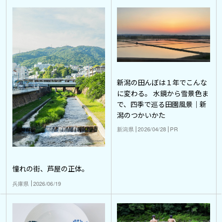
新潟の田んぼは１年でこんな
に変わる。 水鏡から雪景色ま
で、四季で巡る田園風景｜新
潟のつかいかた
新潟県
2026/04/28
PR
憧れの街、芦屋の正体。
兵庫県
2026/06/19