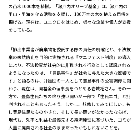
の苗木1000本を植樹。「瀬戸内オリーブ基金」は、瀬戸内の
里山・里海を守る活動を支援し、100万本の木を植える目標を
掲げる。現在は、ユニクロをはじめ、様々な企業や個人が支援
をしている。
「排出事業者が廃棄物を委託する際の責任の明確化と、不法投
棄の未然防止を目的に実施される『マニフェスト制度』の導入
により、不法投棄が社会的に非難される行為として認識される
ようになったのは、『豊島事件』が社会に与えた大きな影響で
す」と語るのは、弁護団の一人として豊島事件の公害調停に関
わり、現在は、同基金の理事長をつとめる岩城裕さん。その一
方で、豊島住民たちの粘り強い闘いが一部で「住民エゴ」と批
判されることもあったそう。しかし、想像してみてほしい。も
し豊島住民たちの小さな、そして長い闘いがなかったならば、
現代も、効率と利益を最優先する経済原理に基づいた、ゴミが
大量に廃棄される社会のままだったかもしれないことを。