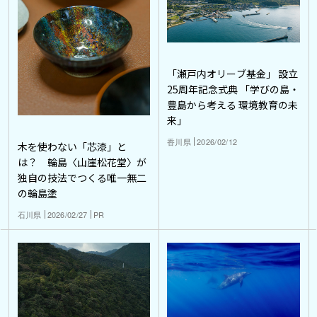
「瀬戸内オリーブ基金」 設立
25周年記念式典 「学びの島・
豊島から考える 環境教育の未
来」
香川県
2026/02/12
木を使わない「芯漆」と
は？ 輪島〈山崖松花堂〉が
独自の技法でつくる唯一無二
の輪島塗
石川県
2026/02/27
PR