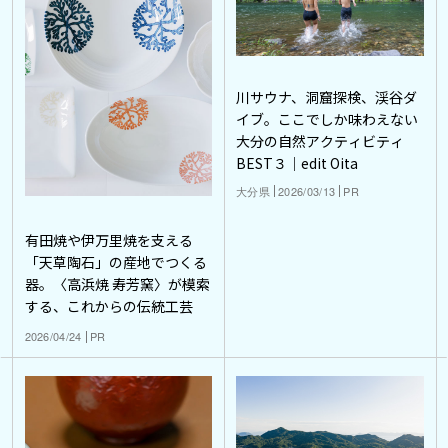
川サウナ、洞窟探検、渓谷ダ
イブ。ここでしか味わえない
大分の自然アクティビティ
BEST３｜edit Oita
大分県
2026/03/13
PR
有田焼や伊万里焼を支える
「天草陶石」の産地でつくる
器。〈高浜焼 寿芳窯〉が模索
する、これからの伝統工芸
2026/04/24
PR