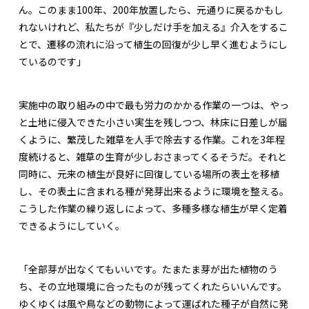
ん。このまま100年、200年放置したら、元通りに戻るかもし
れないけれど、私たちが『少しだけ手を加える』介入をするこ
とで、遷移の流れに沿って植生の回復が少し早く進むようにし
ているのです」
実施中の取り組みの中で最も労力のかかる作業の一つは、やっ
と土地に侵入できた小さい実生を残しつつ、林床に日差しが届
くように、繁茂した雑草を人手で除去する作業。これを3年程
度続けると、雑草の生育が少しおさまってくるそうだ。それと
同時に、元来の植生が良好に回復している場所の表土を移植
し、その表土に含まれる種が発芽出来るように環境を整える。
こうした作業の繰り返しによって、多種多様な植生が早く定着
できるようにしていく。
「全部芽が出なくてもいいです。たまたま芽が出た植物のう
ち、その立地環境に合ったものが残ってくれたらいいんです。
ゆくゆくは風や鳥などの動物によって運ばれた種子が自然に発