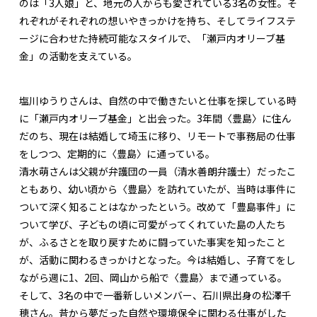
のは「3人娘」と、地元の人からも愛されている3名の女性。そ
れぞれがそれぞれの想いやきっかけを持ち、そしてライフステ
ージに合わせた持続可能なスタイルで、「瀬戸内オリーブ基
金」の活動を支えている。
塩川ゆうりさんは、自然の中で働きたいと仕事を探している時
に「瀬戸内オリーブ基金」と出会った。3年間〈豊島〉に住ん
だのち、現在は結婚して埼玉に移り、リモートで事務局の仕事
をしつつ、定期的に〈豊島〉に通っている。
清水萌さんは父親が弁護団の一員（清水善朗弁護士）だったこ
ともあり、幼い頃から〈豊島〉を訪れていたが、当時は事件に
ついて深く知ることはなかったという。改めて「豊島事件」に
ついて学び、子どもの頃に可愛がってくれていた島の人たち
が、ふるさとを取り戻すために闘っていた事実を知ったこと
が、活動に関わるきっかけとなった。今は結婚し、子育てをし
ながら週に1、2回、岡山から船で〈豊島〉まで通っている。
そして、3名の中で一番新しいメンバー、石川県出身の松澤千
穂さん。昔から夢だった自然や環境保全に関わる仕事がした