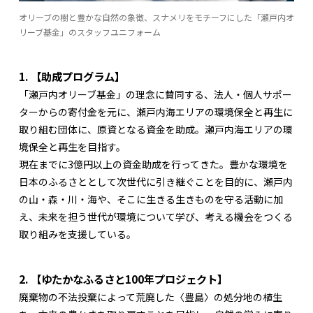
オリーブの樹と豊かな自然の象徴、スナメリをモチーフにした「瀬戸内オ
リーブ基金」のスタッフユニフォーム
1. 【助成プログラム】
「瀬戸内オリーブ基金」の理念に賛同する、法人・個人サポー
ターからの寄付金を元に、瀬戸内海エリアの環境保全と再生に
取り組む団体に、原資となる資金を助成。瀬戸内海エリアの環
境保全と再生を目指す。
現在までに3億円以上の資金助成を行ってきた。豊かな環境を
日本のふるさととして次世代に引き継ぐことを目的に、瀬戸内
の山・森・川・海や、そこに生きる生きものを守る活動に加
え、未来を担う世代が環境について学び、考える機会をつくる
取り組みを支援している。
2. 【ゆたかなふるさと100年プロジェクト】
廃棄物の不法投棄によって荒廃した〈豊島〉の処分地の植生