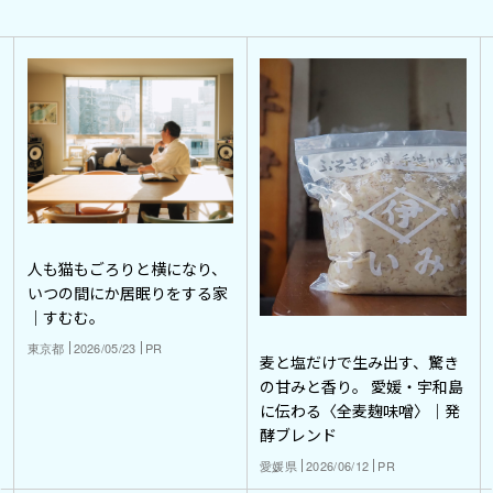
人も猫もごろりと横になり、
いつの間にか居眠りをする家
｜すむむ。
東京都
2026/05/23
PR
麦と塩だけで生み出す、驚き
の甘みと香り。 愛媛・宇和島
に伝わる〈全麦麹味噌〉｜発
酵ブレンド
愛媛県
2026/06/12
PR