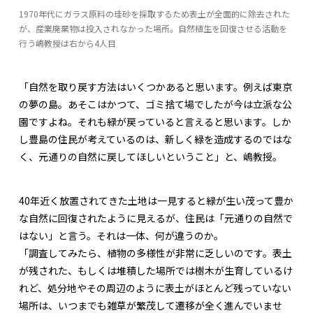
1970年代にガラス原料の珪砂を採取するため表土が全面的に除去された
が、産業廃棄物は投入されなかった場所。自然植生を回復させる活動を
行う嶋教授は右から4人目
「自然を取り戻す方法はいくつかあると思います。例えば東京
の夢の島。あそこはかつて、ゴミ捨て場でしたが今は立派な公
園ですよね。それも緑が戻っていると言えると思います。しか
し豊島の住民が考えているのは、新しく緑を造成するのではな
く、元通りの自然に戻してほしいということ」と、嶋教授。
40年近く放置されてきた土地は一見すると緑が生い茂って豊か
な自然に回復されたように見えるが、住民は「元通りの自然で
はない」と言う。それは一体、何が違うのか。
「調査してみたら、植物の多様性が非常に乏しいのです。表土
が残された、もしくは堆積した場所では樹木が生育しているけ
れど、処分地やその周辺のように表土がほとんど残っていない
場所は、いつまでも雑草が繁茂して遷移が全く進んでいませ