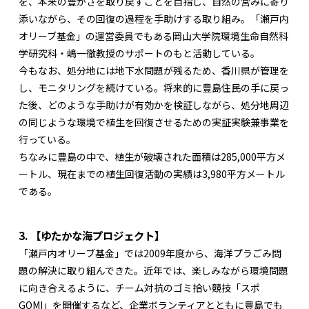
を、本来の豊かさを取り戻すことを目指し、自然の営みに寄り
添いながら、その回復の過程を手助けする取り組み。「瀬戸内
オリーブ基金」の運営委員でもある岡山大学院環境生命自然科
学研究科・嶋一徹教授のサポートのもと活動している。
今もなお、処分地には地下水問題が残るため、香川県が管理を
し、モニタリングを続けている。将来的に豊島住民の手に戻っ
た後、どのような手助けが有効かを検証しながら、処分地周辺
の同じような環境で植生を回復させるための実証実験兼事業を
行っている。
ちなみに豊島の中で、植生が破壊された面積は285,000平方メ
ートル、現在までの植生回復活動の実績は3,980平方メートル
である。
3. 【ゆたかな海プロジェクト】
「瀬戸内オリーブ基金」では2009年度から、海洋プラごみ問
題の解決に取り組んできた。近年では、楽しみながら環境問題
に向き合えるように、チーム対抗のゴミ拾い競技「スポ
GOMI」を開催するなど、企業ボランティアとともに豊島でも