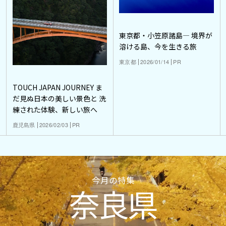
東京都・小笠原諸島― 境界が
溶ける島、今を生きる旅
東京都
2026/01/14
PR
TOUCH JAPAN JOURNEY ま
だ見ぬ日本の美しい景色と 洗
練された体験、新しい旅へ
鹿児島県
2026/02/03
PR
今月の特集
奈良県