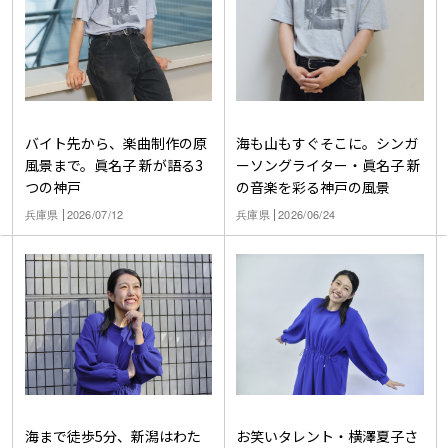
バイト先から、楽曲制作の原
海も山もすぐそこに。シンガ
風景まで。眞名子 新が語る3
ーソングライター・眞名子 新
つの神戸
の音楽を彩る神戸の風景
兵庫県
2026/07/12
兵庫県
2026/06/24
海まで徒歩5分、新潟はわた
お笑いタレント・横澤夏子さ