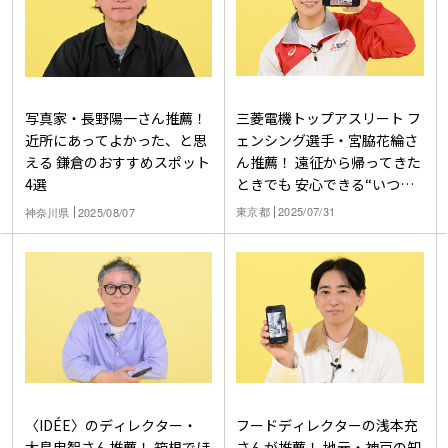
三菱電機トップアスリート フ
写真家・長野陽一さん推薦！
ェンシング選手・宮脇花綸さ
近所にあってよかった、と思
ん推薦！ 遠征から帰ってきた
える 鎌倉のおすすめスポット
ときでも 安心できる“いつも
4選
の”スポット4選
東京都
2025/07/31
神奈川県
2025/08/07
〈IDÉE〉のディレクター・
フードディレクターの浅本充
大島忠智さん推薦！ 箱根でほ
さんが推薦！ 地元・神戸の知