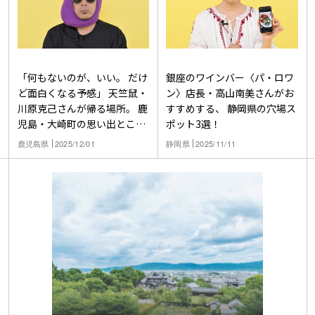
「何もないのが、いい。 だけ
銀座のワインバー〈パ・ロワ
ど面白くなる予感」 天竺鼠・
ン〉店長・高山南美さんがお
川原克己さんが帰る場所。 鹿
すすめする、 静岡県の穴場ス
児島・大崎町の思い出とこれ
ポット3選！
から
鹿児島県
2025/12/01
静岡県
2025/11/11