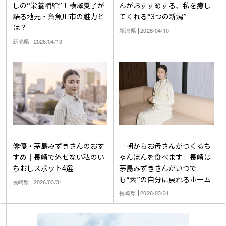
しの“栄養補給”！横澤夏子が
んがおすすめする、私を癒し
語る地元・糸魚川市の魅力と
てくれる“3つの新潟”
は？
新潟県
2026/04/10
新潟県
2026/04/13
俳優・茅島みずきさんのおす
「朝からお母さんがつくるち
すめ｜長崎で外せない私のい
ゃんぽんを食べます」長崎は
ちおしスポット4選
茅島みずきさんがいつで
も“素”の自分に戻れるホーム
長崎県
2026/03/31
長崎県
2026/03/31