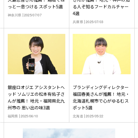
っと一息つける スポット5選
る人ぞ知るフードカルチャー
4選
神奈川県
2025/07/07
兵庫県
2025/07/03
ブランディングディレクター
銀座ロオジエ アシスタントヘ
福田春美さんが推薦！ 地元・
ッド ソムリエの松本有佑子さ
北海道札幌市で心がゆるむス
んが推薦！ 地元・福岡県北九
ポット5選
州市の 思い出の味3選
北海道
2025/05/22
福岡県
2025/06/10