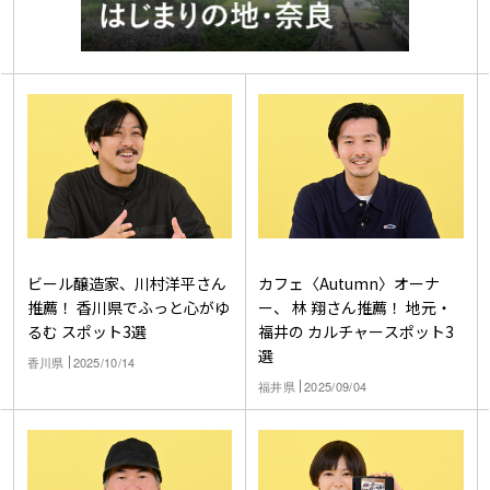
ビール醸造家、川村洋平さん
カフェ〈Autumn〉オーナ
推薦！ 香川県でふっと心がゆ
ー、 林 翔さん推薦！ 地元・
るむ スポット3選
福井の カルチャースポット3
選
香川県
2025/10/14
福井県
2025/09/04