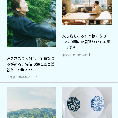
人も猫もごろりと横になり、
いつの間にか居眠りをする家
｜すむむ。
東京都
2026/05/23
PR
涼を求めて大分へ。宇賀なつ
みが巡る、佐伯の海と空と渓
谷と｜edit oita
大分県
2026/07/10
PR