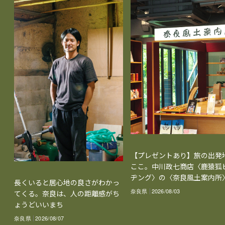
【プレゼントあり】旅の出発
ここ。中川政七商店〈鹿猿狐
ヂング〉の〈奈良風土案内所
長くいると居心地の良さがわかっ
奈良県
2026/08/03
てくる。奈良は、人の距離感がち
ょうどいいまち
奈良県
2026/08/07