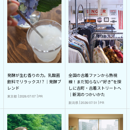
発酵が生む香りの力。乳酸菌
全国の古着ファンから熱視
飲料でリラックス!？｜発酵ブ
線！まだ知らない“好き”を探
レンド
しに古町・古着ストリートへ
｜新潟のつかいかた
東京都
2026/07/07
PR
新潟県
2026/07/31
PR