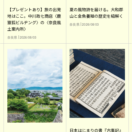
【プレゼントあり】旅の出発
夏の風物詩を届ける。大和郡
地はここ。中川政七商店〈鹿
山と金魚養殖の歴史を紐解く
猿狐ビルヂング〉の〈奈良風
奈良県
2026/08/03
土案内所〉
奈良県
2026/08/03
日本はじまりの書『古事記』