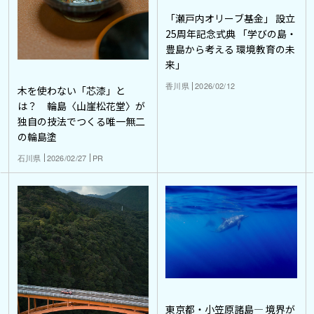
「瀬戸内オリーブ基金」 設立
25周年記念式典 「学びの島・
豊島から考える 環境教育の未
来」
香川県
2026/02/12
木を使わない「芯漆」と
は？ 輪島〈山崖松花堂〉が
独自の技法でつくる唯一無二
の輪島塗
石川県
2026/02/27
PR
東京都・小笠原諸島― 境界が