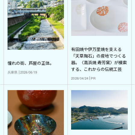
有田焼や伊万里焼を支える
「天草陶石」の産地でつくる
器。〈高浜焼 寿芳窯〉が模索
憧れの街、芦屋の正体。
する、これからの伝統工芸
兵庫県
2026/06/19
2026/04/24
PR