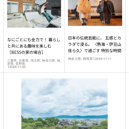
日本の伝統芸能に、 五感とカ
なにごとにも全力で！ 暮らし
ラダで浸る。 〈熱海・伊豆山
と共にある趣味を楽しむ
佳ら久〉で過ごす 特別な時間
［BESSの家の場合］
神奈川県, 静岡県
2024/11/11
三重県, 兵庫県, 埼玉県, 神奈川県, 福
井県, 長野県
2024/11/20