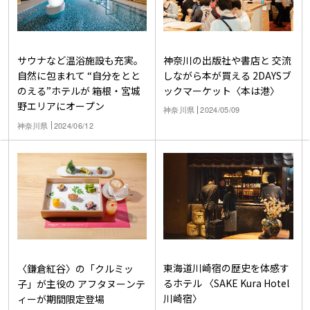
神奈川の出版社や書店と 交流
サウナなど温浴施設も充実。
しながら本が買える 2DAYSブ
自然に包まれて “自分をとと
ックマーケット〈本は港〉
のえる”ホテルが 箱根・宮城
野エリアにオープン
神奈川県
2024/05/09
神奈川県
2024/06/12
東海道川崎宿の歴史を体感す
〈鎌倉紅谷〉の「クルミッ
るホテル 〈SAKE Kura Hotel
子」が主役の アフタヌーンテ
川崎宿〉
ィーが期間限定登場