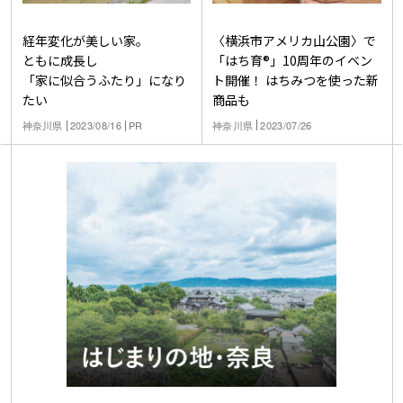
〈横浜市アメリカ山公園〉で
経年変化が美しい家。
「はち育®」10周年のイベン
ともに成長し
ト開催！ はちみつを使った新
「家に似合うふたり」になり
商品も
たい
神奈川県
2023/07/26
神奈川県
2023/08/16
PR