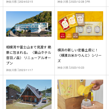
アテ探し旅
神奈川県
2024/02/15
神奈川県
2023/12/28
PR
相模湾や富士山まで見渡す 絶
横浜の新しい定番土産に！
景に包まれる。 〈葉山ホテル
〈横濱お米かりんと〉シリー
音羽ノ森〉 リニューアルオー
ズ
プン
神奈川県
2023/10/23
神奈川県
2023/11/17