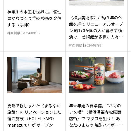
神奈川の木工を世界に。 個性
〈横浜美術館〉が約３年の休
豊かなつくり手の 技術を発信
館を経て リニューアルオープ
する〈手神〉
ン 約170か国の人が暮らす横
神奈川県
2024/03/06
浜で、 美術館が多様な人々
に“ひらかれる”とは
神奈川県
2024/02/28
真鶴で親しまれた〈まるなか
年末年始の宴準備。 “ハマの
旅館〉を リノベーションした
アメ横” 〈横浜洪福寺松原商
宿泊施設 〈HOTEL FARO
店街〉で マグロを狙う！ あ
manazuru〉が オープン
なたのまちの 焼酎ハイボール