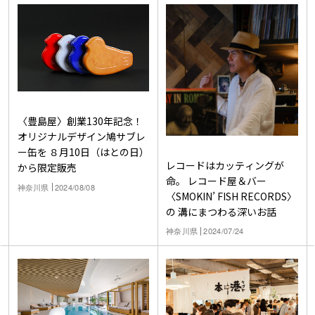
〈豊島屋〉創業130年記念！
オリジナルデザイン鳩サブレ
ー缶を ８月10日（はとの日）
レコードはカッティングが
から限定販売
命。 レコード屋＆バー
神奈川県
2024/08/08
〈SMOKIN’ FISH RECORDS〉
の 溝にまつわる深いお話
神奈川県
2024/07/24