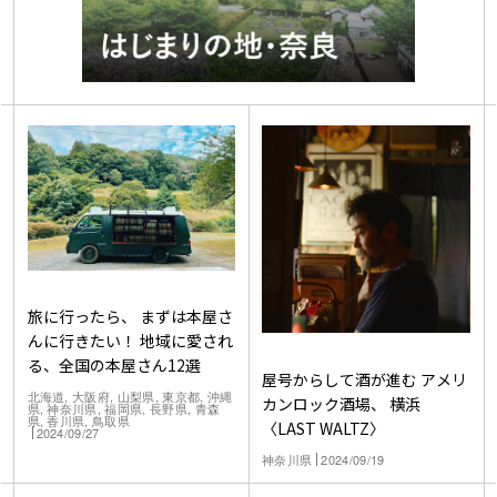
旅に行ったら、 まずは本屋さ
んに行きたい！ 地域に愛され
る、全国の本屋さん12選
屋号からして酒が進む アメリ
北海道, 大阪府, 山梨県, 東京都, 沖縄
カンロック酒場、 横浜
県, 神奈川県, 福岡県, 長野県, 青森
県, 香川県, 鳥取県
〈LAST WALTZ〉
2024/09/27
神奈川県
2024/09/19