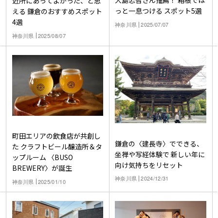
大島忠智さん推薦！ 箱根でほ
近所にあってよかった、と思
っと一息つける スポット5選
える 鎌倉のおすすめスポット
4選
神奈川県
2025/07/07
神奈川県
2025/08/07
町田エリアの飲食店が共創し
鎌倉の〈建長寺〉でできる、
た クラフトビール醸造所＆タ
坐禅や写経体験で 新しい年に
ップルーム 〈BUSO
向け気持ちをリセット
BREWERY〉が誕生
神奈川県
2024/12/31
神奈川県
2025/01/10