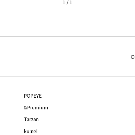
1
/
1
O
POPEYE
&Premium
Tarzan
ku:nel