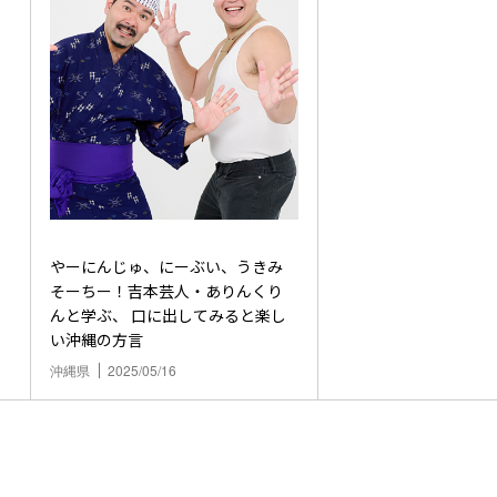
やーにんじゅ、にーぶい、うきみ
そーちー！吉本芸人・ありんくり
んと学ぶ、 口に出してみると楽し
い沖縄の方言
沖縄県
2025/05/16