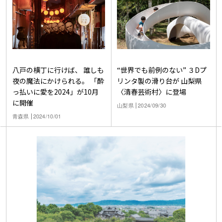
八戸の横丁に行けば、 誰しも
“世界でも前例のない” ３Dプ
夜の魔法にかけられる。 「酔
リンタ製の滑り台が 山梨県
っ払いに愛を2024」が10月
〈清春芸術村〉に登場
に開催
山梨県
2024/09/30
青森県
2024/10/01