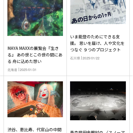
いま能登のためにできる支
援。 思いを届け、人や文化を
MAYA MAXXの展覧会『生き
つなぐ ９つのプロジェクト
る』 あの世とこの世の間にあ
石川県
2025/01/22
る 舟に込めた想い
北海道
2025/01/31
渋谷、恵比寿、代官山の中間
青森県田舎館村の 〈スノーア