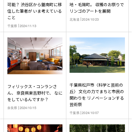
可能？ 渋谷区から鋸南町に移
地・毛陽町。 収穫のお祭りで
住した筆者が いま考えている
リンゴのアートを展開
こと
北海道
2024/10/23
千葉県
2024/11/13
千葉県松戸市〈科学と芸術の
フィリックス・コンランさ
丘〉 文化の力でまちと市民の
ん、 奈良県東吉野村で、 なに
関わりを リノベーションする
をしているんですか？
芸術祭
奈良県
2024/10/15
千葉県
2024/10/07