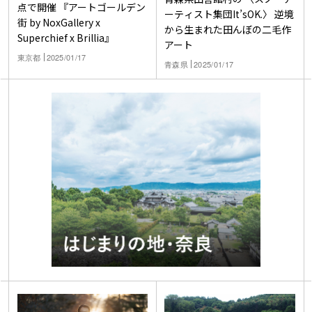
点で開催 『アートゴールデン
ーティスト集団It’sOK.〉 逆境
街 by NoxGallery x
から生まれた田んぼの二毛作
Superchief x Brillia』
アート
東京都
2025/01/17
青森県
2025/01/17