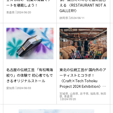
ートを堪能しよう！
える 〈RESTAURANT NOT A
GALLERY〉
青森県
2024/06/20
静岡県
2024/06/11
名古屋の伝統工芸 「有松鳴海
東北の伝統工芸が 国内外のア
絞り」の体験で 初心者でもで
ーティストとコラボ！
きるオリジナルストール
〈Craft×Tech Tohoku
Project 2024 Exhibition〉が
愛知県
2024/06/03
５月24日・25日に東京で開催
宮城県, 山形県, 岩手県, 福島県, 秋田
県, 青森県
2024/05/20