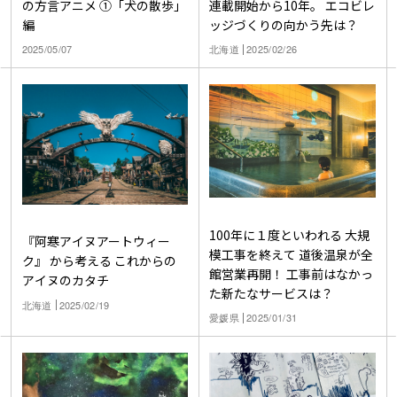
連載開始から10年。 エコビレ
の方言アニメ ①「犬の散歩」
ッジづくりの向かう先は？
編
北海道
2025/02/26
2025/05/07
100年に１度といわれる 大規
『阿寒アイヌアートウィー
模工事を終えて 道後温泉が全
ク』 から考える これからの
館営業再開！ 工事前はなかっ
アイヌのカタチ
た新たなサービスは？
北海道
2025/02/19
愛媛県
2025/01/31