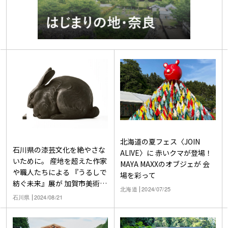
北海道の夏フェス〈JOIN
石川県の漆芸文化を絶やさな
ALIVE〉に 赤いクマが登場！
いために。 産地を超えた作家
MAYA MAXXのオブジェが 会
や職人たちによる 『うるしで
場を彩って
紡ぐ未来』展が 加賀市美術館
北海道
2024/07/25
で開催中
石川県
2024/08/21