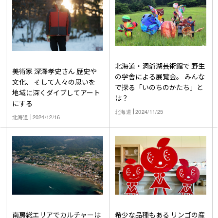
北海道・洞爺湖芸術館で 野生
美術家 深澤孝史さん 歴史や
の学舎による展覧会。 みんな
文化、 そして人々の思いを
で探る「いのちのかたち」と
地域に深くダイブしてアート
は？
にする
北海道
2024/11/25
北海道
2024/12/16
南房総エリアでカルチャーは
希少な品種もある リンゴの産