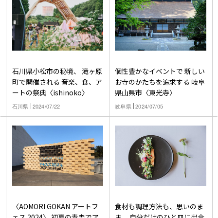
個性豊かなイベントで 新しい
石川県小松市の秘境、 滝ヶ原
お寺のかたちを追求する 岐阜
町で開催される 音楽、食、ア
県山県市〈東光寺〉
ートの祭典〈ishinoko〉
岐阜県
2024/07/05
石川県
2024/07/22
〈AOMORI GOKAN アートフ
食材も調理方法も、思いのま
ェス 2024〉 初夏の青森でア
ま。 自分だけのひと皿に出合