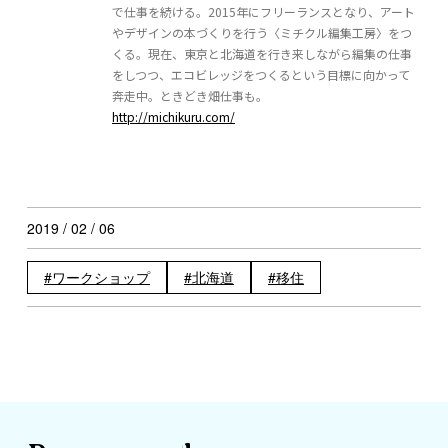
で仕事を続ける。2015年にフリーランスとなり、アート
やデザインの本づくりを行う〈ミチクル編集工房〉をつ
くる。現在、東京と北海道を行き来しながら編集の仕事
をしつつ、エコビレッジをつくるという目標に向かって
奔走中。ときどき畑仕事も。
http://michikuru.com/
2019 / 02 / 06
ワークショップ
北海道
移住