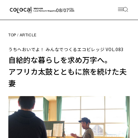
08/07
FRI
2026
TOP
ARTICLE
うちへおいでよ！ みんなでつくるエコビレッジ
VOL.083
自給的な暮らしを求め万字へ。
アフリカ太鼓とともに旅を続けた夫
妻