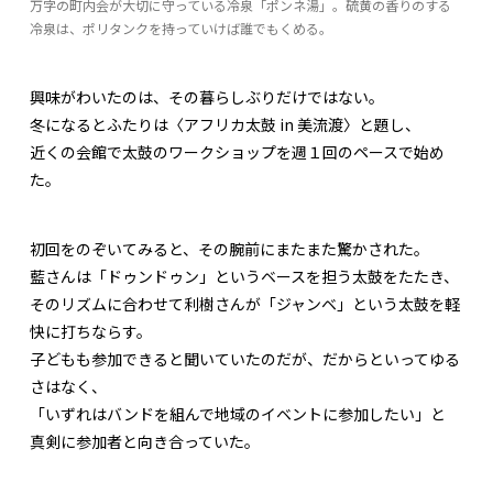
万字の町内会が大切に守っている冷泉「ポンネ湯」。硫黄の香りのする
冷泉は、ポリタンクを持っていけば誰でもくめる。
興味がわいたのは、その暮らしぶりだけではない。
冬になるとふたりは〈アフリカ太鼓 in 美流渡〉と題し、
近くの会館で太鼓のワークショップを週１回のペースで始め
た。
初回をのぞいてみると、その腕前にまたまた驚かされた。
藍さんは「ドゥンドゥン」というベースを担う太鼓をたたき、
そのリズムに合わせて利樹さんが「ジャンベ」という太鼓を軽
快に打ちならす。
子どもも参加できると聞いていたのだが、だからといってゆる
さはなく、
「いずれはバンドを組んで地域のイベントに参加したい」と
真剣に参加者と向き合っていた。