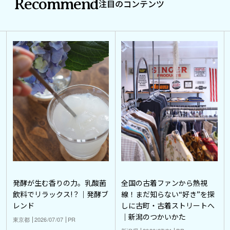
Recommend
注目のコンテンツ
発酵が生む香りの力。乳酸菌
全国の古着ファンから熱視
飲料でリラックス!？｜発酵ブ
線！まだ知らない“好き”を探
レンド
しに古町・古着ストリートへ
｜新潟のつかいかた
東京都
2026/07/07
PR