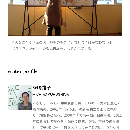
「どんなにたくさんのおくりものもこどもひとりにはかなわないよ」。
「バラクランジャン」の歌は日本語にも訳されている。
writer profile
來嶋路子
MICHIKO KURUSHIMA
くるしま・みちこ●東京都出身。1994年に美術出版社で
働き始め、2001年『みづゑ』の新装刊立ち上げに携わ
り、編集長となる。2008年『美術手帖』副編集長。2011
年に暮らしの拠点を北海道に移す。以後、書籍の編集長
として美術出版社に籍をおきつつ在宅勤務というかたち