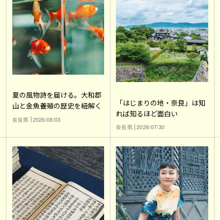
夏の風物詩を届ける。大和郡
「はじまりの地・奈良」は知
山と金魚養殖の歴史を紐解く
れば知るほど面白い
奈良県
2026/08/03
奈良県
2026/07/30