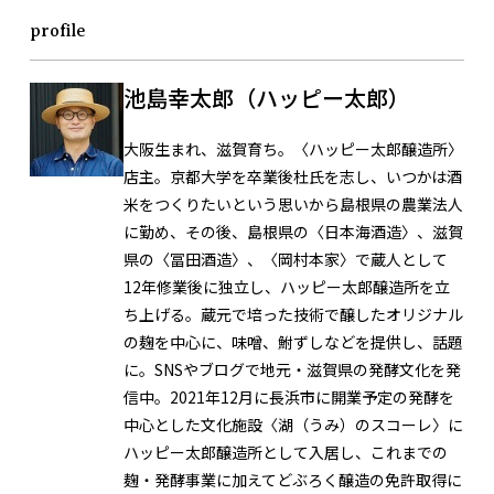
profile
池島幸太郎（ハッピー太郎）
大阪生まれ、滋賀育ち。〈ハッピー太郎醸造所〉
店主。京都大学を卒業後杜氏を志し、いつかは酒
米をつくりたいという思いから島根県の農業法人
に勤め、その後、島根県の〈日本海酒造〉、滋賀
県の〈冨田酒造〉、〈岡村本家〉で蔵人として
12年修業後に独立し、ハッピー太郎醸造所を立
ち上げる。蔵元で培った技術で醸したオリジナル
の麹を中心に、味噌、鮒ずしなどを提供し、話題
に。SNSやブログで地元・滋賀県の発酵文化を発
信中。2021年12月に長浜市に開業予定の発酵を
中心とした文化施設〈湖（うみ）のスコーレ〉に
ハッピー太郎醸造所として入居し、これまでの
麹・発酵事業に加えてどぶろく醸造の免許取得に