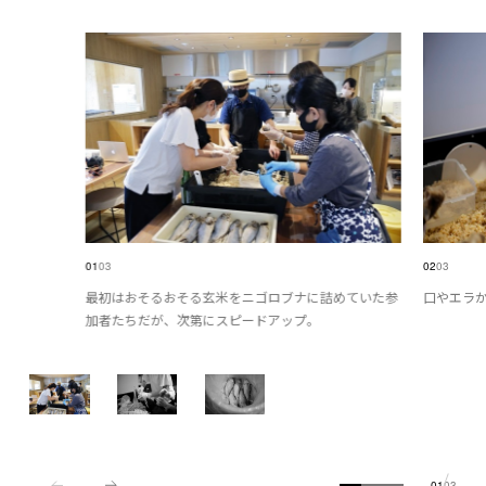
01
03
02
03
最初はおそるおそる玄米をニゴロブナに詰めていた参
口やエラ
加者たちだが、次第にスピードアップ。
01
03