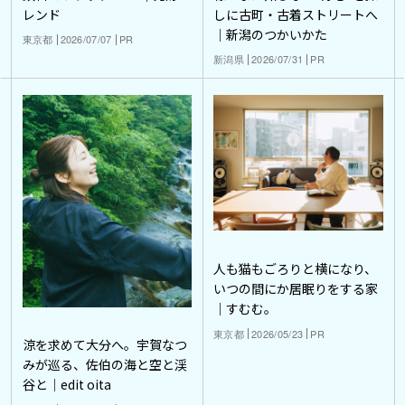
レンド
しに古町・古着ストリートへ
｜新潟のつかいかた
東京都
2026/07/07
PR
新潟県
2026/07/31
PR
人も猫もごろりと横になり、
いつの間にか居眠りをする家
｜すむむ。
東京都
2026/05/23
PR
涼を求めて大分へ。宇賀なつ
みが巡る、佐伯の海と空と渓
谷と｜edit oita