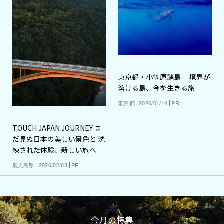
東京都・小笠原諸島― 境界が
溶ける島、今を生きる旅
東京都
2026/01/14
PR
TOUCH JAPAN JOURNEY ま
だ見ぬ日本の美しい景色と 洗
練された体験、新しい旅へ
鹿児島県
2026/02/03
PR
今月の特集