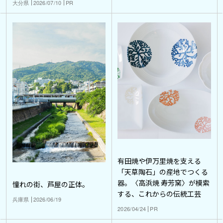
大分県
2026/07/10
PR
有田焼や伊万里焼を支える
「天草陶石」の産地でつくる
器。〈高浜焼 寿芳窯〉が模索
憧れの街、芦屋の正体。
する、これからの伝統工芸
兵庫県
2026/06/19
2026/04/24
PR