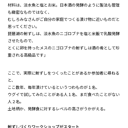
材料は、淡水魚と塩とお米。日本酒の発酵のように製法も管理
も緻密なものではなく、
むしろみなさんがご自分の家庭でつくる漬け物に近いものだと
思ってください。
琵琶湖の鮒ずしは、淡水魚のニゴロブナを塩と米飯で乳酸発酵
させたもので、
とくに卵を持ったメスのニゴロブナの鮒ずしは酒の肴として珍
重される高級品です」
ここで、実際に鮒ずしをつくったことがあるか参加者に尋ねる
と、
ここ数年、毎年漬けているというつわものが１名、
ウグイで試してみたことがある人１名、まだ食べたことがない
人２名。
土地柄か、発酵食に対するレベルの高さがうかがえる。
鮒ずしづくりワークショップがスタート