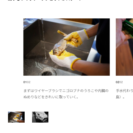
01
02
02
02
まずはワイヤーブラシでニゴロブナのうろこや内臓の
手水代わ
ぬめりなどをきれいに取っていく。
島〉。