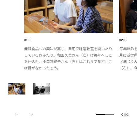
01
02
02
02
発酵食品への興味が高じ、自宅で味噌教室を開いたり
毎年熟鮓を
しているおふたり。和田久美さん（左）は毎年へしこ
月に滋賀
を仕込む。小森万紀子さん（右）はこれまで鮒ずしに
〈湖（う
は縁がなかったそう。
（右）。
01
02