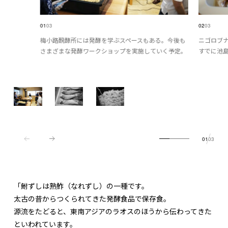
01
03
02
03
梅小路醗酵所には発酵を学ぶスペースもある。今後も
ニゴロブ
さまざまな発酵ワークショップを実施していく予定。
すでに池
01
03
「鮒ずしは熟鮓（なれずし）の一種です。
太古の昔からつくられてきた発酵食品で保存食。
源流をたどると、東南アジアのラオスのほうから伝わってきた
といわれています。