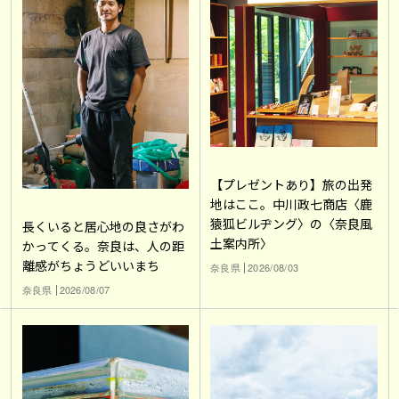
【プレゼントあり】旅の出発
地はここ。中川政七商店〈鹿
猿狐ビルヂング〉の〈奈良風
長くいると居心地の良さがわ
土案内所〉
かってくる。奈良は、人の距
離感がちょうどいいまち
奈良県
2026/08/03
奈良県
2026/08/07