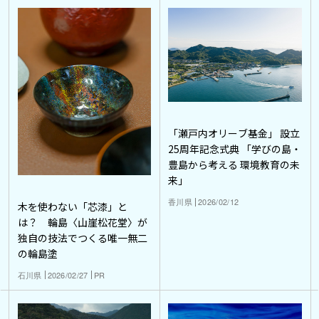
「瀬戸内オリーブ基金」 設立
25周年記念式典 「学びの島・
豊島から考える 環境教育の未
来」
香川県
2026/02/12
木を使わない「芯漆」と
は？ 輪島〈山崖松花堂〉が
独自の技法でつくる唯一無二
の輪島塗
石川県
2026/02/27
PR