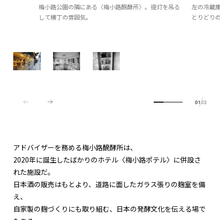
梅小路公園の隣にある〈梅小路醗酵所〉。提灯を吊る
左の冷蔵
して横丁の雰囲気。
とりどり
01
03
アドバイザーを務める梅小路醗酵所は、
2020年に誕生したばかりのホテル〈梅小路ポテル〉に併設さ
れた施設だ。
日本酒の販売はもとより、道路に面したガラス張りの麹室を備
え、
自家製の麹づくりにも取り組む、日本の発酵文化を伝える場で