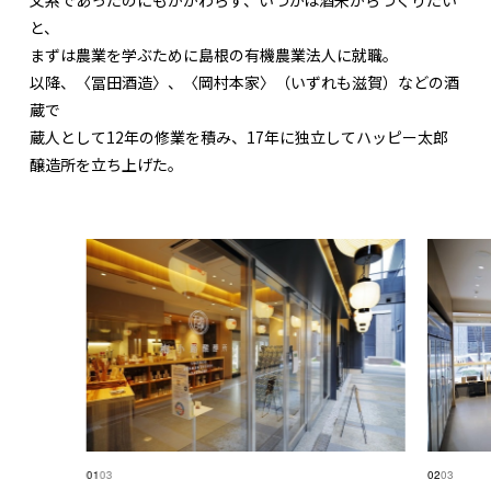
文系であったのにもかかわらず、いつかは酒米からつくりたい
と、
まずは農業を学ぶために島根の有機農業法人に就職。
以降、〈冨田酒造〉、〈岡村本家〉（いずれも滋賀）などの酒
蔵で
蔵人として12年の修業を積み、17年に独立してハッピー太郎
醸造所を立ち上げた。
01
03
02
03