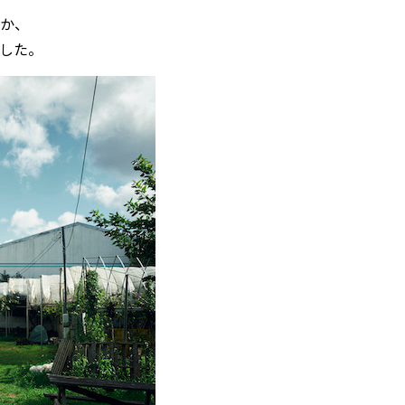
か、
した。