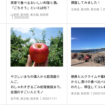
調査してみました！
実家で食べるおいしい料理と酒。
「ごちそう」といえば何？
北海道, 新潟県, 東京都
2
山形県, 新潟県, 東京都, 秋田県
2023/02/25
やさしいまちの偉人から超高級り
絶景ヒルクライムや藁
んご、
からし漬けの食べ比べ
おしゃれすぎるごみ処理施設まで。
わたし、移住してコレ
全国のすごい人とモノ
東京都, 秋田県
2022/10/
岩手県, 東京都, 熊本県
2022/11/11