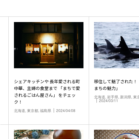
シェアキッチンや 長年愛される町
移住して魅了された！ 「わたしの
中華、主婦の食堂まで 「まちで愛
まちの魅力」
されるごはん屋さん」 をチェッ
北海道, 岩手県, 新潟県, 東
2024/03/11
ク！
北海道, 東京都, 福島県
2024/04/08