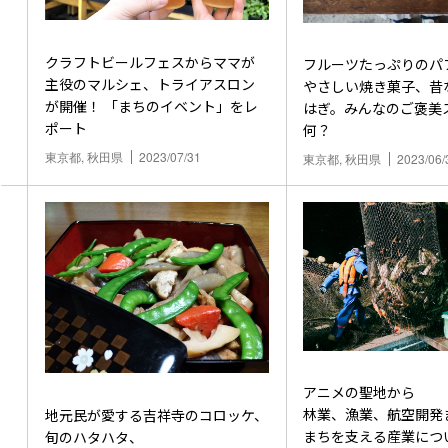
クラフトビールフェスからママが
フルーツたっぷりのパ
主役のマルシェ、トライアスロン
やさしい焼き菓子、昔
が開催！ 「まちのイベント」をレ
はぎ。みんなのご褒美
ポート
何？
東京都, 秋田県
2023/07/31
東京都, 秋田県
2023/06/
アニメの聖地から
林業、漁業、航空開発
地元民が愛する吉祥寺のコロッケ、
まちを支える産業につ
旬のハタハタ、