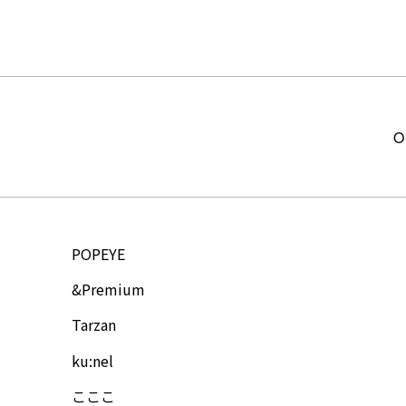
O
POPEYE
&Premium
Tarzan
ku:nel
こここ