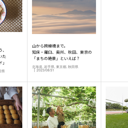
山から跨線橋まで。
う、
知床・羅臼、奥州、秋田、東京の
いた
「まちの絶景」といえば？
ド」
北海道, 岩手県, 東京都, 秋田県
2023/08/31
田県