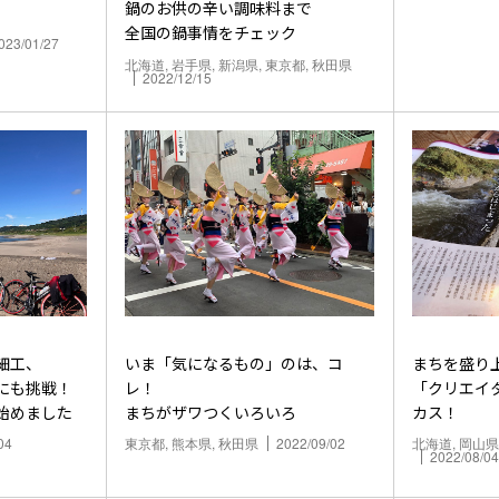
鍋のお供の辛い調味料まで
全国の鍋事情をチェック
023/01/27
北海道, 岩手県, 新潟県, 東京都, 秋田県
2022/12/15
細工、
いま「気になるもの」のは、コ
まちを盛り
にも挑戦！
レ！
「クリエイ
始めました
まちがザワつくいろいろ
カス！
04
東京都, 熊本県, 秋田県
2022/09/02
北海道, 岡山県
2022/08/04