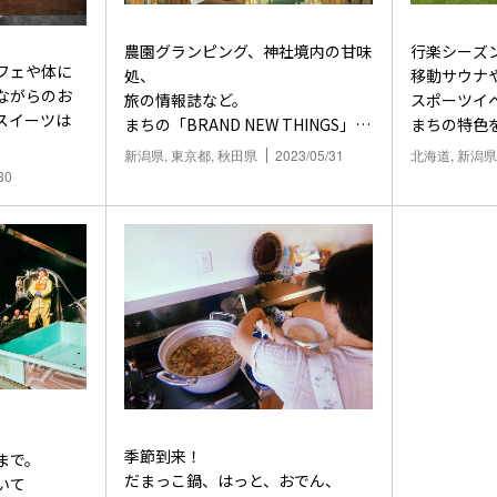
農園グランピング、神社境内の甘味
行楽シーズ
フェや体に
処、
移動サウナ
ながらのお
旅の情報誌など。
スポーツイ
スイーツは
まちの「BRAND NEW THINGS」
まちの特色
に注目！
「アクティ
新潟県, 東京都, 秋田県
2023/05/31
北海道, 新潟県
30
季節到来！
まで。
だまっこ鍋、はっと、おでん、
いて