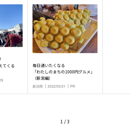
?
毎日通いたくなる
えてくる
「わたしのまちの1000円グルメ」
（新潟編）
29
新潟県
2022/03/31
PR
1
/
3