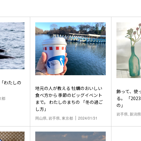
地元の人が教える 牡蠣のおいしい
飾って、使
食べ方から 季節のビッグイベント
る。 「20
京都
まで。 わたしのまちの 「冬の過ご
の」
し方」
岩手県, 新潟県
岡山県, 岩手県, 東京都
2024/01/31