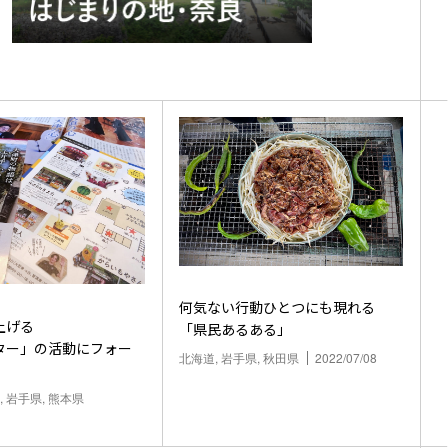
何気ない行動ひとつにも現れる
上げる
「県民あるある」
ター」の活動にフォー
北海道, 岩手県, 秋田県
2022/07/08
, 岩手県, 熊本県