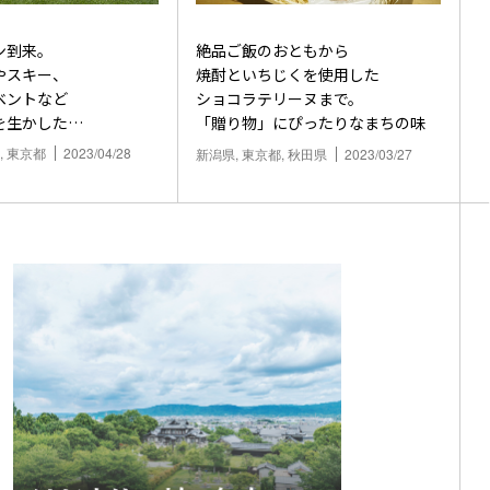
ン到来。
絶品ご飯のおともから
やスキー、
焼酎といちじくを使用した
ベントなど
ショコラテリーヌまで。
を生かした
「贈り物」にぴったりなまちの味
ビティ」
, 東京都
2023/04/28
新潟県, 東京都, 秋田県
2023/03/27