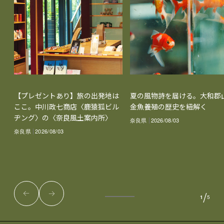
【プレゼントあり】旅の出発地は
夏の風物詩を届ける。大和郡
ここ。中川政七商店〈鹿猿狐ビル
金魚養殖の歴史を紐解く
ヂング〉の〈奈良風土案内所〉
奈良県
2026/08/03
奈良県
2026/08/03
/
1
5