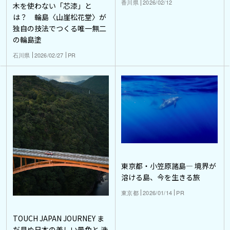
香川県
2026/02/12
木を使わない「芯漆」と
は？ 輪島〈山崖松花堂〉が
独自の技法でつくる唯一無二
の輪島塗
石川県
2026/02/27
PR
東京都・小笠原諸島― 境界が
溶ける島、今を生きる旅
東京都
2026/01/14
PR
TOUCH JAPAN JOURNEY ま
だ見ぬ日本の美しい景色と 洗