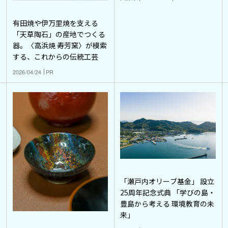
有田焼や伊万里焼を支える
「天草陶石」の産地でつくる
器。〈高浜焼 寿芳窯〉が模索
する、これからの伝統工芸
2026/04/24
PR
「瀬戸内オリーブ基金」 設立
25周年記念式典 「学びの島・
豊島から考える 環境教育の未
来」