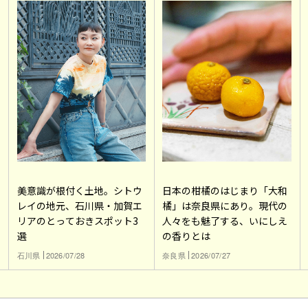
美意識が根付く土地。シトウ
日本の柑橘のはじまり「大和
レイの地元、石川県・加賀エ
橘」は奈良県にあり。現代の
リアのとっておきスポット3
人々をも魅了する、いにしえ
選
の香りとは
石川県
2026/07/28
奈良県
2026/07/27