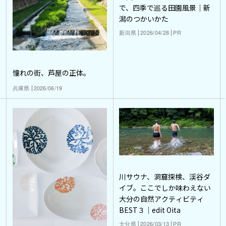
で、四季で巡る田園風景｜新
潟のつかいかた
新潟県
2026/04/28
PR
憧れの街、芦屋の正体。
兵庫県
2026/06/19
川サウナ、洞窟探検、渓谷ダ
イブ。ここでしか味わえない
大分の自然アクティビティ
BEST３｜edit Oita
大分県
2026/03/13
PR