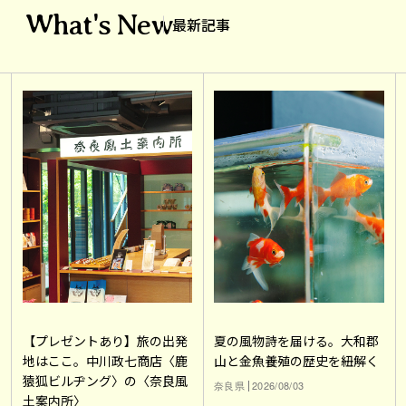
What's New
最新記事
【プレゼントあり】旅の出発
夏の風物詩を届ける。大和郡
地はここ。中川政七商店〈鹿
山と金魚養殖の歴史を紐解く
猿狐ビルヂング〉の〈奈良風
奈良県
2026/08/03
土案内所〉