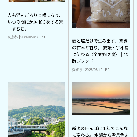
人も猫もごろりと横になり、
いつの間にか居眠りをする家
｜すむむ。
東京都
2026/05/23
PR
麦と塩だけで生み出す、驚き
の甘みと香り。 愛媛・宇和島
に伝わる〈全麦麹味噌〉｜発
酵ブレンド
愛媛県
2026/06/12
PR
新潟の田んぼは１年でこんな
に変わる。 水鏡から雪景色ま