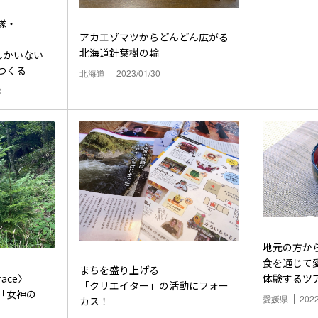
隊・
アカエゾマツからどんどん広がる
北海道針葉樹の輪
しかいない
つくる
北海道
2023/01/30
R
地元の方か
食を通じて
まちを盛り上げる
ace〉
体験するツ
「クリエイター」の活動にフォー
「女神の
愛媛県
2022
カス！