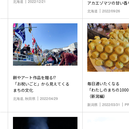
北海道
2022/12/21
アカエゾマツの甘い香
北海道
2022/09/26
餅やアート作品を贈る!?
毎日通いたくなる
「お祝いごと」から見えてくる
「わたしのまちの100
まちの文化
（新潟編）
北海道, 秋田県
2022/04/29
新潟県
2022/03/31
P