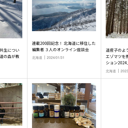
連載200回記念！ 北海道に移住した
編集者 ３人のオンライン座談会
 共生につい
道産子のよ
海道の森が教
エゾマツを携
北海道
2024/01/31
ション202
北海道
2023