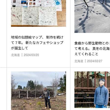
地域の似顔絵マップ、 制作を続け
て７年。 新たなカフェやショップ
食痕から野生動物との
が誕生して
て考える。 真冬の北
えてくれること
北海道
2024/03/20
北海道
2024/02/27