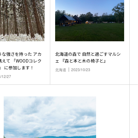
うな強さを持った アカ
北海道の森で 自然と過ごすマルシ
えて 「WOODコレク
ェ 『森と本と木の椅子と』
4」 に参加します！
北海道
2023/10/23
/12/27