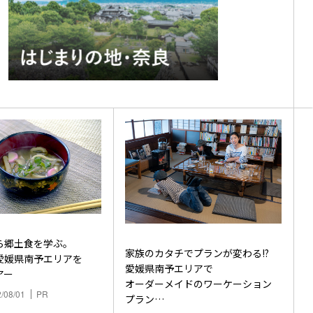
ら郷土食を学ぶ。
家族のカタチでプランが変わる!?
愛媛県南予エリアを
愛媛県南予エリアで
アー
オーダーメイドのワーケーション
/08/01
PR
プラン