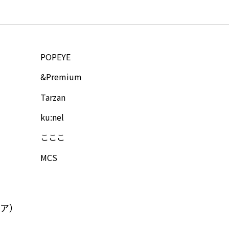
POPEYE
&Premium
Tarzan
ku:nel
こここ
MCS
ア）