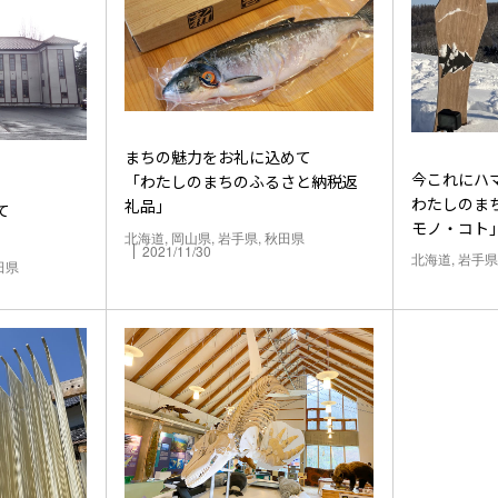
まちの魅力をお礼に込めて
今これにハ
「わたしのまちのふるさと納税返
わたしのま
礼品」
て
モノ・コト
北海道, 岡山県, 岩手県, 秋田県
2021/11/30
北海道, 岩手県
田県