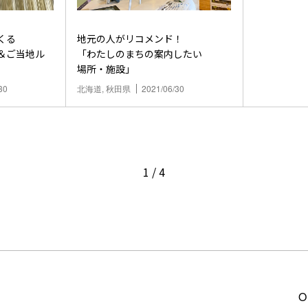
くる
地元の人がリコメンド！
＆ご当地ル
「わたしのまちの案内したい
場所・施設」
30
北海道, 秋田県
2021/06/30
1
/
4
O