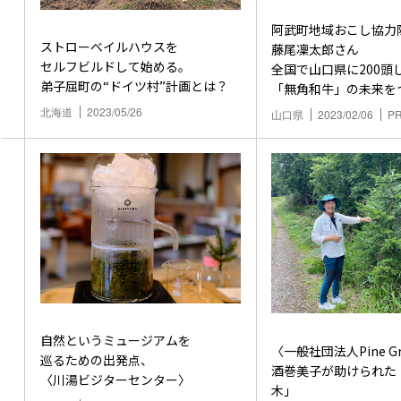
阿武町地域おこし協力
ストローベイルハウスを
藤尾凜太郎さん
セルフビルドして始める。
全国で山口県に200頭
弟子屈町の“ドイツ村”計画とは？
「無角和牛」の未来を
北海道
2023/05/26
山口県
2023/02/06
P
自然というミュージアムを
〈一般社団法人Pine Gr
巡るための出発点、
酒巻美子が助けられた
〈川湯ビジターセンター〉
木」