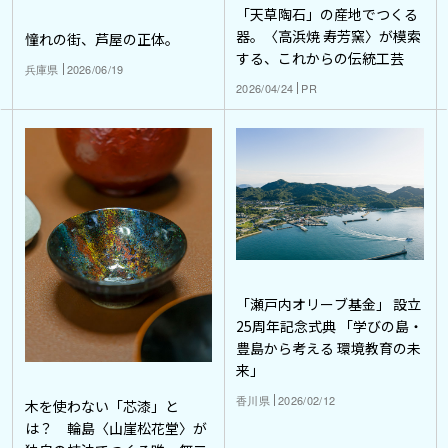
「天草陶石」の産地でつくる
器。〈高浜焼 寿芳窯〉が模索
憧れの街、芦屋の正体。
する、これからの伝統工芸
兵庫県
2026/06/19
2026/04/24
PR
「瀬戸内オリーブ基金」 設立
25周年記念式典 「学びの島・
豊島から考える 環境教育の未
来」
香川県
2026/02/12
木を使わない「芯漆」と
は？ 輪島〈山崖松花堂〉が