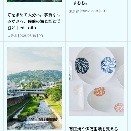
｜すむむ。
東京都
2026/05/23
PR
涼を求めて大分へ。宇賀なつ
みが巡る、佐伯の海と空と渓
谷と｜edit oita
大分県
2026/07/10
PR
有田焼や伊万里焼を支える