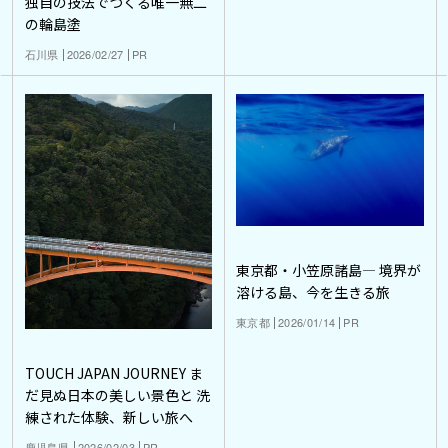
独自の技法でつくる唯一無二
の輪島塗
石川県
2026/02/27
PR
東京都・小笠原諸島― 境界が
溶ける島、今を生きる旅
東京都
2026/01/14
PR
TOUCH JAPAN JOURNEY ま
だ見ぬ日本の美しい景色と 洗
練された体験、新しい旅へ
鹿児島県
2026/02/03
PR