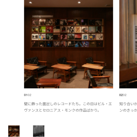
01
02
02
02
壁に飾った面出しのレコードたち。この日はビル・エ
知り合いか
ヴァンスとセロニアス・モンクの作品ばかり。
ンのきっ