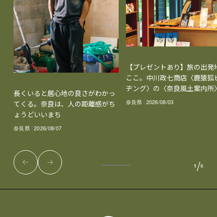
【プレゼントあり】旅の出発
ここ。中川政七商店〈鹿猿狐
ヂング〉の〈奈良風土案内所
長くいると居心地の良さがわかっ
奈良県
2026/08/03
てくる。奈良は、人の距離感がち
ょうどいいまち
奈良県
2026/08/07
/
1
6