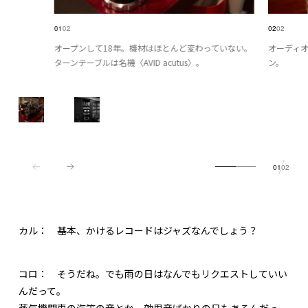
01
02
02
02
オープンして18年。機材はほとんど変わっていない。
オーディオ
ターンテーブルは名機〈AVID acutus〉。
ン。
01
02
カル：
基本、かけるレコードはジャズなんでしょう？
コロ：
そうだね。でも雨の日はなんでもリクエストしていい
んだって。
蒸気機関車の汽笛の音とか、効果音ばかりの日もあるんだっ