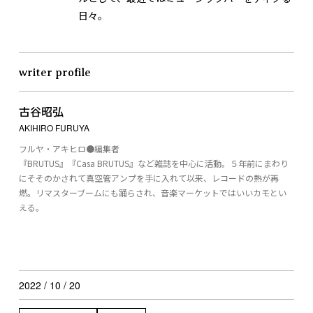
日々。
writer profile
古谷昭弘
AKIHIRO FURUYA
フルヤ・アキヒロ●編集者
『BRUTUS』『Casa BRUTUS』など雑誌を中心に活動。５年前にまわり
にそそのかされて真空管アンプを手に入れて以来、レコードの熱が再
燃。リマスターブームにも踊らされ、音楽マーケットではいいカモとい
える。
2022 / 10 / 20