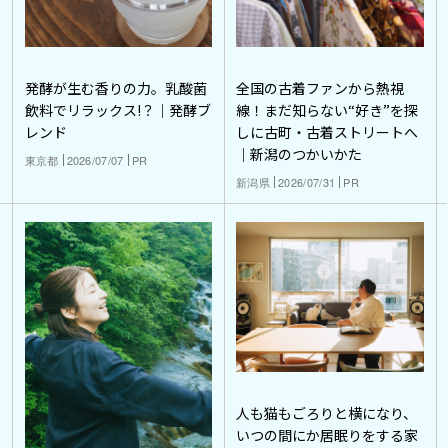
発酵が生む香りの力。乳酸菌
全国の古着ファンから熱視
飲料でリラックス!？｜発酵ブ
線！まだ知らない“好き”を探
レンド
しに古町・古着ストリートへ
｜新潟のつかいかた
東京都
2026/07/07
PR
新潟県
2026/07/31
PR
人も猫もごろりと横になり、
いつの間にか居眠りをする家