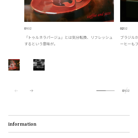
01
02
02
02
「トゥルネラパージュ」とは気分転換、リフレッシュ
ブラジル
するという意味が。
ーヒーも
01
02
information