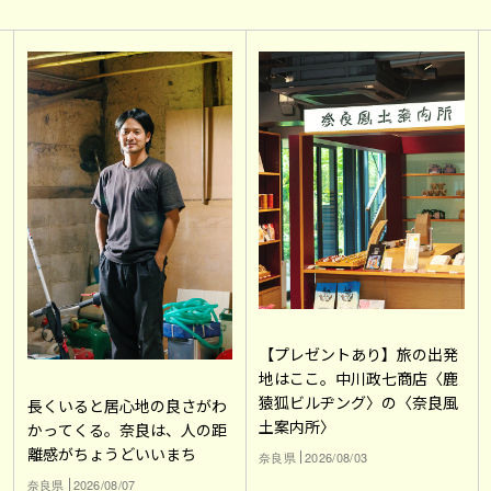
【プレゼントあり】旅の出発
地はここ。中川政七商店〈鹿
猿狐ビルヂング〉の〈奈良風
長くいると居心地の良さがわ
土案内所〉
かってくる。奈良は、人の距
離感がちょうどいいまち
奈良県
2026/08/03
奈良県
2026/08/07