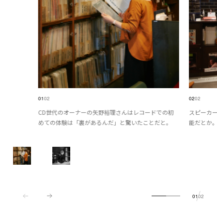
01
02
02
02
CD世代のオーナーの矢野裕理さんはレコードでの初
スピーカ
めての体験は「裏があるんだ」と驚いたことだと。
能だとか
01
02