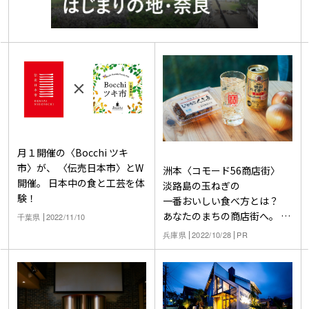
月１開催の〈Bocchi ツキ
市〉が、 〈伝売日本市〉とW
洲本〈コモード56商店街〉
開催。 日本中の食と工芸を体
淡路島の玉ねぎの
験！
一番おいしい食べ方とは？
あなたのまちの商店街へ。
千葉県
2022/11/10
焼酎ハイボールのアテ探し旅
兵庫県
2022/10/28
PR