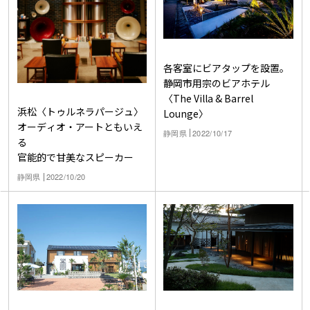
各客室にビアタップを設置。
静岡市用宗のビアホテル
〈The Villa & Barrel
浜松〈トゥルネラパージュ〉
Lounge〉
オーディオ・アートともいえ
静岡県
2022/10/17
る
官能的で甘美なスピーカー
静岡県
2022/10/20