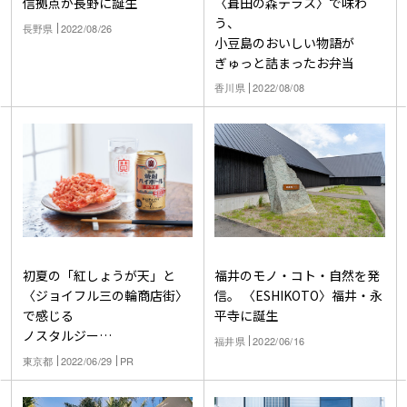
〈葺田の森テラス〉で味わ
信拠点が長野に誕生
う、
長野県
2022/08/26
小豆島のおいしい物語が
ぎゅっと詰まったお弁当
香川県
2022/08/08
福井のモノ・コト・自然を発
初夏の「紅しょうが天」と
信。 〈ESHIKOTO〉福井・永
〈ジョイフル三の輪商店街〉
平寺に誕生
で感じる
ノスタルジー
福井県
2022/06/16
あなたのまちの商店街へ。
東京都
2022/06/29
PR
焼酎ハイボールのアテ探し旅