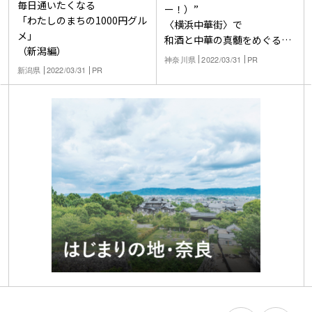
毎日通いたくなる
ー！）”
「わたしのまちの1000円グル
〈横浜中華街〉で
メ」
和酒と中華の真髄をめぐる。
（新潟編）
あなたのまちの商店街へ。
神奈川県
2022/03/31
PR
焼酎ハイボールのアテ探し旅
新潟県
2022/03/31
PR