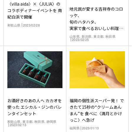
〈villa aida〉×〈JULIA〉の
地元民が愛する吉祥寺のコロ
コラボディナーイベントを 南
ッケ、
紀白浜で開催
旬のハタハタ、
和歌山県
2023/02/28
実家で食べるおいしい料理と
酒。
山形県, 新潟県, 東京都, 秋田県
2023/02/25
「ごちそう」といえば何？
お酒好きのあの人へ カカオを
福岡の個性派スーパー発！ で
使った エシカル・ジンのバレ
きたて15秒の“クリームあん
ンタインセット
まん”を 食べに〈満月とかけ
っこ〉へ急げ
和歌山県, 東京都, 秋田県, 静岡県
2023/02/13
福岡県
2023/01/13