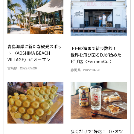
青島海岸に新たな観光スポッ
下田の海まで徒歩数秒！
ト 〈AOSHIMA BEACH
世界を飛び回るDJが始めた
VILLAGE〉が オープン
ピザ店〈FermenCo.〉
宮崎県
2022/05/26
静岡県
2022/04/28
歩くだけで“好吃！（ハオツ