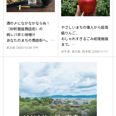
酒の〆になかなかならぬ！
やさしいまちの偉人から超高
〈砂町銀座商店街〉の
級りんご、
純レバ丼と味噌汁
おしゃれすぎるごみ処理施設
あなたのまちの商店街へ。
まで。
焼酎ハイボールのアテ探し旅
東京都
2022/12/26
PR
全国のすごい人とモノ
岩手県, 東京都, 熊本県
2022/11/11