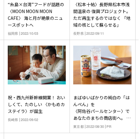
“糸島×台湾”フードが話題の
〈松本十帖〉長野県松本市浅
〈MOON MOON MOON
間温泉の 復興プロジェクト。
CAFE〉 海と月が絶景のニュ
ただ再生するのではなく 「地
ースポットへ
域の核として蘇らせる」
福岡県
2022/10/03
長野県
2022/09/11
祝・西九州新幹線開業！ おい
まばゆいばかりの純白の「は
しくて、たのしい 〈かもめカ
んぺん」を
ステイラ〉が誕生
〈阿佐谷パールセンター〉で
あなたのまちの商店街へ。
長崎県
2022/09/02
焼酎ハイボールのアテ探し旅
東京都
2022/08/30
PR