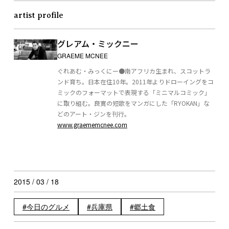
artist profile
グレアム・ミックニー
GRAEME MCNEE
ぐれあむ・みっくにー●南アフリカ生まれ、スコットラ
ンド育ち。日本在住10年。2011年よりドローイングをコ
ミックのフォーマットで表現する「ミニマルコミック」
に取り組む。良寛の短歌をマンガにした「RYOKAN」な
どのアート・ジンを刊行。
www.graememcnee.com
2015 / 03 / 18
今日のグルメ
兵庫県
郷土食