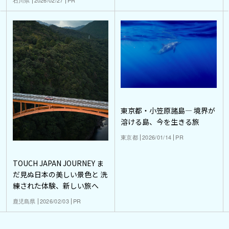
石川県
2026/02/27
PR
東京都・小笠原諸島― 境界が
溶ける島、今を生きる旅
東京都
2026/01/14
PR
TOUCH JAPAN JOURNEY ま
だ見ぬ日本の美しい景色と 洗
練された体験、新しい旅へ
鹿児島県
2026/02/03
PR