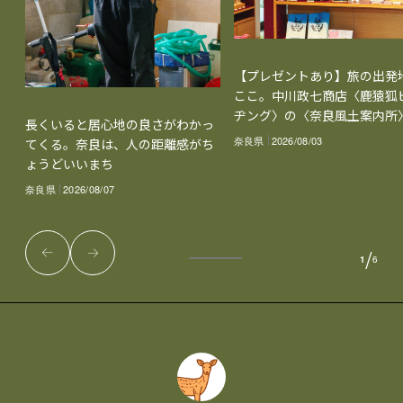
【プレゼントあり】旅の出発
ここ。中川政七商店〈鹿猿狐
ヂング〉の〈奈良風土案内所
長くいると居心地の良さがわかっ
奈良県
2026/08/03
てくる。奈良は、人の距離感がち
ょうどいいまち
奈良県
2026/08/07
/
1
6