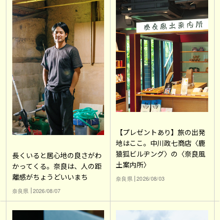
【プレゼントあり】旅の出発
地はここ。中川政七商店〈鹿
猿狐ビルヂング〉の〈奈良風
長くいると居心地の良さがわ
土案内所〉
かってくる。奈良は、人の距
離感がちょうどいいまち
奈良県
2026/08/03
奈良県
2026/08/07