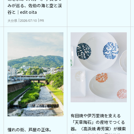
みが巡る、佐伯の海と空と渓
谷と｜edit oita
大分県
2026/07/10
PR
有田焼や伊万里焼を支える
「天草陶石」の産地でつくる
器。〈高浜焼 寿芳窯〉が模索
憧れの街、芦屋の正体。