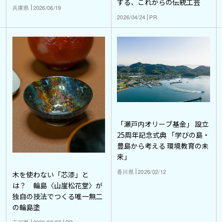
する、これからの伝統工芸
兵庫県
2026/06/19
2026/04/24
PR
「瀬戸内オリーブ基金」 設立
25周年記念式典 「学びの島・
豊島から考える 環境教育の未
来」
香川県
2026/02/12
木を使わない「芯漆」と
は？ 輪島〈山崖松花堂〉が
独自の技法でつくる唯一無二
の輪島塗