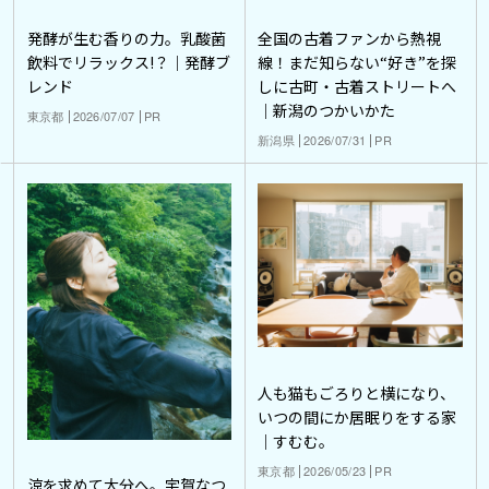
発酵が生む香りの力。乳酸菌
全国の古着ファンから熱視
飲料でリラックス!？｜発酵ブ
線！まだ知らない“好き”を探
レンド
しに古町・古着ストリートへ
｜新潟のつかいかた
東京都
2026/07/07
PR
新潟県
2026/07/31
PR
人も猫もごろりと横になり、
いつの間にか居眠りをする家
｜すむむ。
東京都
2026/05/23
PR
涼を求めて大分へ。宇賀なつ