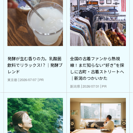
発酵が生む香りの力。乳酸菌
全国の古着ファンから熱視
飲料でリラックス!？｜発酵ブ
線！まだ知らない“好き”を探
レンド
しに古町・古着ストリートへ
｜新潟のつかいかた
東京都
2026/07/07
PR
新潟県
2026/07/31
PR