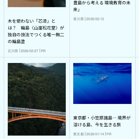
豊島から考える 環境教育の未
来」
香川県
2026/02/12
木を使わない「芯漆」と
は？ 輪島〈山崖松花堂〉が
独自の技法でつくる唯一無二
の輪島塗
石川県
2026/02/27
PR
東京都・小笠原諸島― 境界が
溶ける島、今を生きる旅
東京都
2026/01/14
PR