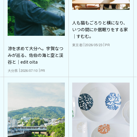
人も猫もごろりと横になり、
いつの間にか居眠りをする家
｜すむむ。
東京都
2026/05/23
PR
涼を求めて大分へ。宇賀なつ
みが巡る、佐伯の海と空と渓
谷と｜edit oita
大分県
2026/07/10
PR