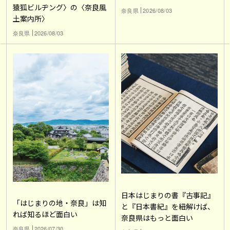
猿狐ビルヂング〉の〈奈良風
奈良県
2026/08/03
土案内所〉
奈良県
2026/08/03
日本はじまりの書『古事記』
「はじまりの地・奈良」は知
と『日本書紀』を紐解けば、
れば知るほど面白い
奈良県はもっと面白い
奈良県
2026/07/30