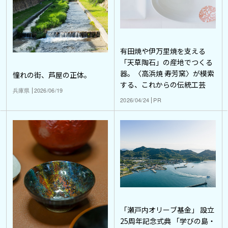
有田焼や伊万里焼を支える
「天草陶石」の産地でつくる
器。〈高浜焼 寿芳窯〉が模索
憧れの街、芦屋の正体。
する、これからの伝統工芸
兵庫県
2026/06/19
2026/04/24
PR
「瀬戸内オリーブ基金」 設立
25周年記念式典 「学びの島・