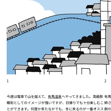
1
2
今週は電車で山を越えて、
有馬温泉
へやってきました。高級旅
有
館街としてのイメージが強いですが、日帰りでも十分楽しむこ
姉
とができます。何度か来たなかでも、冬に来るのが一番オスス
餅