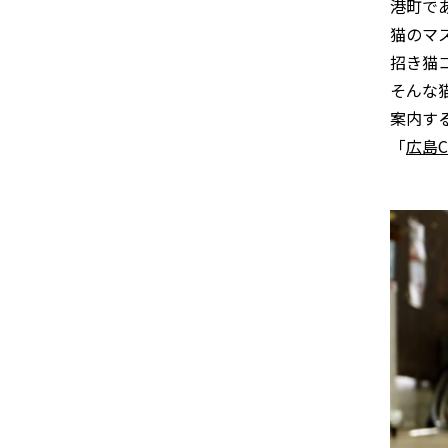
港町で
猫のマ
招き猫
そんな
案内す
「
広島C