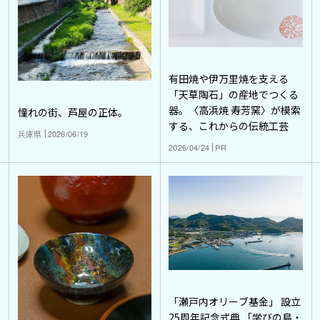
有田焼や伊万里焼を支える
「天草陶石」の産地でつくる
器。〈高浜焼 寿芳窯〉が模索
憧れの街、芦屋の正体。
する、これからの伝統工芸
兵庫県
2026/06/19
2026/04/24
PR
「瀬戸内オリーブ基金」 設立
25周年記念式典 「学びの島・