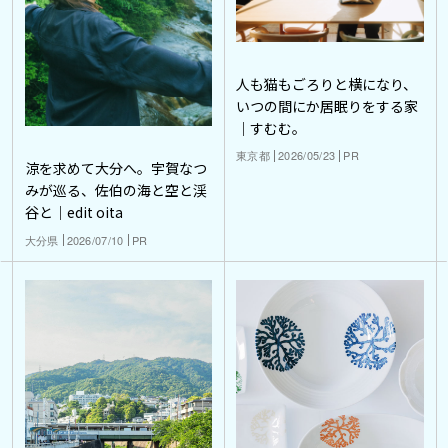
人も猫もごろりと横になり、
いつの間にか居眠りをする家
｜すむむ。
東京都
2026/05/23
PR
涼を求めて大分へ。宇賀なつ
みが巡る、佐伯の海と空と渓
谷と｜edit oita
大分県
2026/07/10
PR