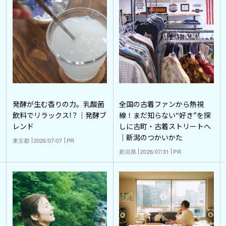
発酵が生む香りの力。乳酸菌
全国の古着ファンから熱視
飲料でリラックス!？｜発酵ブ
線！まだ知らない“好き”を探
レンド
しに古町・古着ストリートへ
｜新潟のつかいかた
東京都
2026/07/07
PR
新潟県
2026/07/31
PR