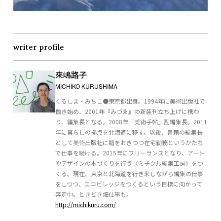
writer profile
來嶋路子
MICHIKO KURUSHIMA
くるしま・みちこ●東京都出身。1994年に美術出版社で
働き始め、2001年『みづゑ』の新装刊立ち上げに携わ
り、編集長となる。2008年『美術手帖』副編集長。2011
年に暮らしの拠点を北海道に移す。以後、書籍の編集長
として美術出版社に籍をおきつつ在宅勤務というかたち
で仕事を続ける。2015年にフリーランスとなり、アート
やデザインの本づくりを行う〈ミチクル編集工房〉をつ
くる。現在、東京と北海道を行き来しながら編集の仕事
をしつつ、エコビレッジをつくるという目標に向かって
奔走中。ときどき畑仕事も。
http://michikuru.com/