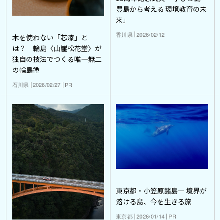
豊島から考える 環境教育の未
来」
香川県
2026/02/12
木を使わない「芯漆」と
は？ 輪島〈山崖松花堂〉が
独自の技法でつくる唯一無二
の輪島塗
石川県
2026/02/27
PR
東京都・小笠原諸島― 境界が
溶ける島、今を生きる旅
東京都
2026/01/14
PR