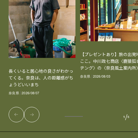
【プレゼントあり】旅の出発
ここ。中川政七商店〈鹿猿狐
ヂング〉の〈奈良風土案内所
長くいると居心地の良さがわかっ
奈良県
2026/08/03
てくる。奈良は、人の距離感がち
ょうどいいまち
奈良県
2026/08/07
/
1
6