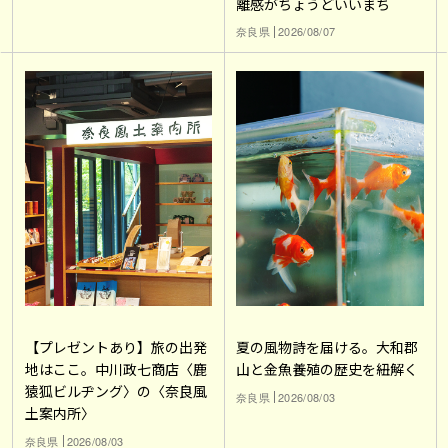
離感がちょうどいいまち
奈良県
2026/08/07
【プレゼントあり】旅の出発
夏の風物詩を届ける。大和郡
地はここ。中川政七商店〈鹿
山と金魚養殖の歴史を紐解く
猿狐ビルヂング〉の〈奈良風
奈良県
2026/08/03
土案内所〉
奈良県
2026/08/03