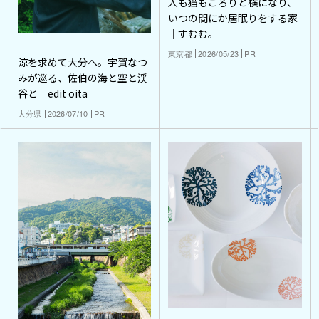
人も猫もごろりと横になり、
いつの間にか居眠りをする家
｜すむむ。
東京都
2026/05/23
PR
涼を求めて大分へ。宇賀なつ
みが巡る、佐伯の海と空と渓
谷と｜edit oita
大分県
2026/07/10
PR