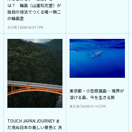
は？ 輪島〈山崖松花堂〉が
独自の技法でつくる唯一無二
の輪島塗
石川県
2026/02/27
PR
東京都・小笠原諸島― 境界が
溶ける島、今を生きる旅
東京都
2026/01/14
PR
TOUCH JAPAN JOURNEY ま
だ見ぬ日本の美しい景色と 洗