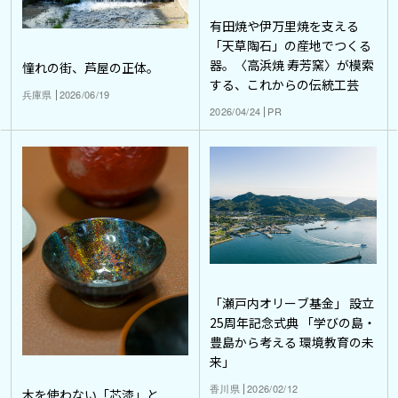
有田焼や伊万里焼を支える
「天草陶石」の産地でつくる
器。〈高浜焼 寿芳窯〉が模索
憧れの街、芦屋の正体。
する、これからの伝統工芸
兵庫県
2026/06/19
2026/04/24
PR
「瀬戸内オリーブ基金」 設立
25周年記念式典 「学びの島・
豊島から考える 環境教育の未
来」
香川県
2026/02/12
木を使わない「芯漆」と