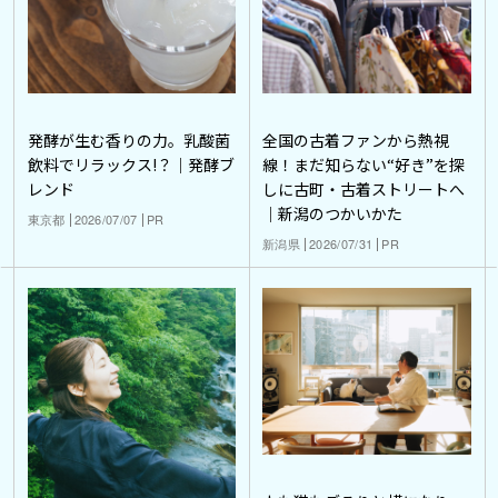
発酵が生む香りの力。乳酸菌
全国の古着ファンから熱視
飲料でリラックス!？｜発酵ブ
線！まだ知らない“好き”を探
レンド
しに古町・古着ストリートへ
｜新潟のつかいかた
東京都
2026/07/07
PR
新潟県
2026/07/31
PR