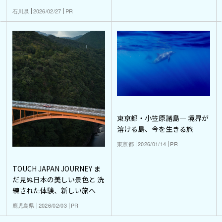
石川県
2026/02/27
PR
東京都・小笠原諸島― 境界が
溶ける島、今を生きる旅
東京都
2026/01/14
PR
TOUCH JAPAN JOURNEY ま
だ見ぬ日本の美しい景色と 洗
練された体験、新しい旅へ
鹿児島県
2026/02/03
PR