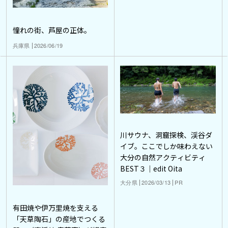
憧れの街、芦屋の正体。
兵庫県
2026/06/19
川サウナ、洞窟探検、渓谷ダ
イブ。ここでしか味わえない
大分の自然アクティビティ
BEST３｜edit Oita
大分県
2026/03/13
PR
有田焼や伊万里焼を支える
「天草陶石」の産地でつくる