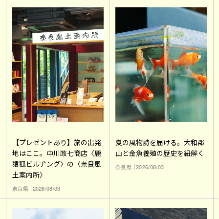
【プレゼントあり】旅の出発
夏の風物詩を届ける。大和郡
地はここ。中川政七商店〈鹿
山と金魚養殖の歴史を紐解く
猿狐ビルヂング〉の〈奈良風
奈良県
2026/08/03
土案内所〉
奈良県
2026/08/03