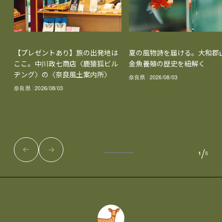
【プレゼントあり】旅の出発地は
夏の風物詩を届ける。大和郡
ここ。中川政七商店〈鹿猿狐ビル
金魚養殖の歴史を紐解く
ヂング〉の〈奈良風土案内所〉
奈良県
2026/08/03
奈良県
2026/08/03
/
1
5