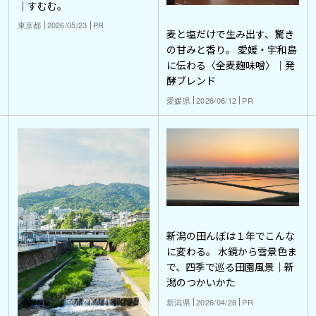
｜すむむ。
東京都
2026/05/23
PR
麦と塩だけで生み出す、驚き
の甘みと香り。 愛媛・宇和島
に伝わる〈全麦麹味噌〉｜発
酵ブレンド
愛媛県
2026/06/12
PR
新潟の田んぼは１年でこんな
に変わる。 水鏡から雪景色ま
で、四季で巡る田園風景｜新
潟のつかいかた
新潟県
2026/04/28
PR