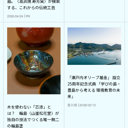
器。〈高浜焼 寿芳窯〉が模索
する、これからの伝統工芸
2026/04/24
PR
「瀬戸内オリーブ基金」 設立
25周年記念式典 「学びの島・
豊島から考える 環境教育の未
来」
香川県
2026/02/12
木を使わない「芯漆」と
は？ 輪島〈山崖松花堂〉が
独自の技法でつくる唯一無二
の輪島塗