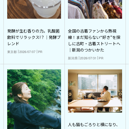
発酵が生む香りの力。乳酸菌
全国の古着ファンから熱視
飲料でリラックス!？｜発酵ブ
線！まだ知らない“好き”を探
レンド
しに古町・古着ストリートへ
｜新潟のつかいかた
東京都
2026/07/07
PR
新潟県
2026/07/31
PR
人も猫もごろりと横になり、