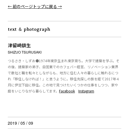
← 前のページ
トップに戻る →
text ＆ photograph
津留崎鎮生
SHIZUO TSURUSAKI
つるさき・しずお●1974年東京生まれ東京育ち。大学で建築を学ぶ。そ
の後、建築家の弟子、自営業でのカフェバー経営、リノベーション業界
で数社と職を転々としながらも、地方に住む人々の暮らしに触れるにつ
れ「移住しなければ！」と思うように。移住先探しの旅を経て2017年４
月に伊豆下田に移住。この地で見つけたいくつかの仕事をしつつ、家や
庭をいじりながら暮らしてます。
Facebook
Instagram
2019 / 05 / 09