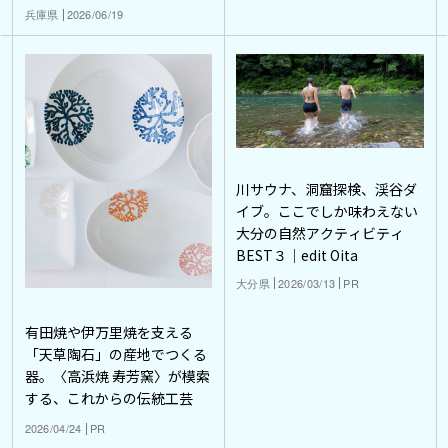
兵庫県
2026/06/19
川サウナ、洞窟探検、渓谷ダ
イブ。ここでしか味わえない
大分の自然アクティビティ
BEST３｜edit Oita
大分県
2026/03/13
PR
有田焼や伊万里焼を支える
「天草陶石」の産地でつくる
器。〈高浜焼 寿芳窯〉が模索
する、これからの伝統工芸
2026/04/24
PR