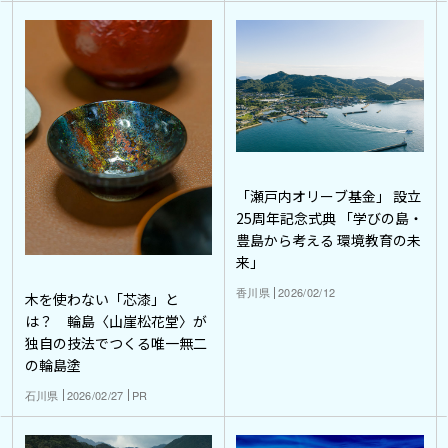
「瀬戸内オリーブ基金」 設立
25周年記念式典 「学びの島・
豊島から考える 環境教育の未
来」
香川県
2026/02/12
木を使わない「芯漆」と
は？ 輪島〈山崖松花堂〉が
独自の技法でつくる唯一無二
の輪島塗
石川県
2026/02/27
PR