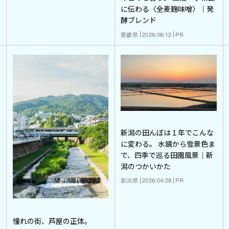
に伝わる〈全麦麹味噌〉｜発
酵ブレンド
愛媛県
2026/06/12
PR
新潟の田んぼは１年でこんな
に変わる。 水鏡から雪景色ま
で、四季で巡る田園風景｜新
潟のつかいかた
新潟県
2026/04/28
PR
憧れの街、芦屋の正体。