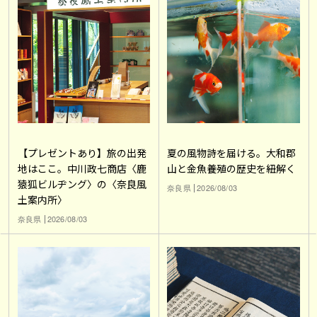
【プレゼントあり】旅の出発
夏の風物詩を届ける。大和郡
地はここ。中川政七商店〈鹿
山と金魚養殖の歴史を紐解く
猿狐ビルヂング〉の〈奈良風
奈良県
2026/08/03
土案内所〉
奈良県
2026/08/03