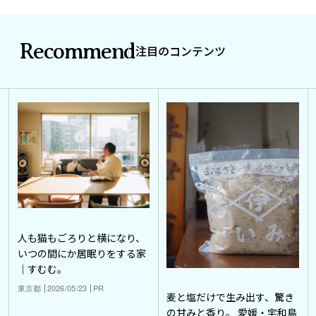
Recommend
注目のコンテンツ
人も猫もごろりと横になり、
いつの間にか居眠りをする家
｜すむむ。
東京都
2026/05/23
PR
麦と塩だけで生み出す、驚き
の甘みと香り。 愛媛・宇和島