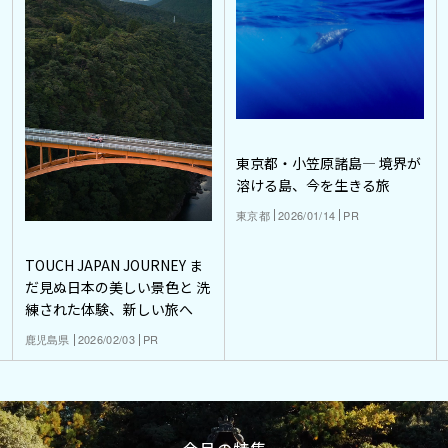
東京都・小笠原諸島― 境界が
溶ける島、今を生きる旅
東京都
2026/01/14
PR
TOUCH JAPAN JOURNEY ま
だ見ぬ日本の美しい景色と 洗
練された体験、新しい旅へ
鹿児島県
2026/02/03
PR