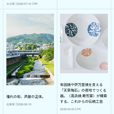
大分県
2026/07/10
PR
有田焼や伊万里焼を支える
「天草陶石」の産地でつくる
器。〈高浜焼 寿芳窯〉が模索
憧れの街、芦屋の正体。
する、これからの伝統工芸
兵庫県
2026/06/19
2026/04/24
PR