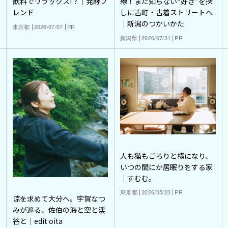
飲料でリラックス!？｜発酵ブ
線！まだ知らない“好き”を探
レンド
しに古町・古着ストリートへ
｜新潟のつかいかた
東京都
2026/07/07
PR
新潟県
2026/07/31
PR
人も猫もごろりと横になり、
いつの間にか居眠りをする家
｜すむむ。
東京都
2026/05/23
PR
涼を求めて大分へ。宇賀なつ
みが巡る、佐伯の海と空と渓
谷と｜edit oita