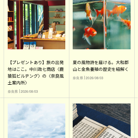
【プレゼントあり】旅の出発
夏の風物詩を届ける。大和郡
地はここ。中川政七商店〈鹿
山と金魚養殖の歴史を紐解く
猿狐ビルヂング〉の〈奈良風
奈良県
2026/08/03
土案内所〉
奈良県
2026/08/03