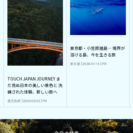
東京都・小笠原諸島― 境界が
溶ける島、今を生きる旅
東京都
2026/01/14
PR
TOUCH JAPAN JOURNEY ま
だ見ぬ日本の美しい景色と 洗
練された体験、新しい旅へ
鹿児島県
2026/02/03
PR