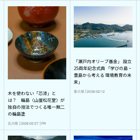
「瀬戸内オリーブ基金」 設立
25周年記念式典 「学びの島・
豊島から考える 環境教育の未
来」
香川県
2026/02/12
木を使わない「芯漆」と
は？ 輪島〈山崖松花堂〉が
独自の技法でつくる唯一無二
の輪島塗
石川県
2026/02/27
PR