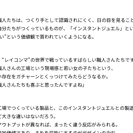
職人たちは、つくり手として認識されにくく、日の目を見るこ
自分たちがつくっているものが、「インスタントジュエル」と
いい”という価値観で買われていくようになる。
、“レイコンマ”の世界で戦っているすばらしい職人さんたちで
職人さんの工場という現場感と若い女の子たちという、
い存在をガチャーンとくっつけてみたらどうなるか。
職人さんたちも喜ぶと思ったんですよね」
工場でつくっている製品と、このインスタントジュエルとの製
ど大きな違いはないだろう。
アウトプットが異なれば、まったく違う反応がみられる。
付加価値であり、それを可能にするのがデザインの力だ。