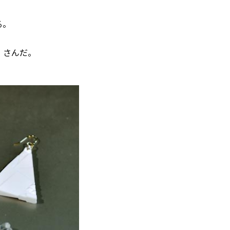
る。
.）さんだ。