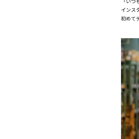
「いつ
インス
初めて