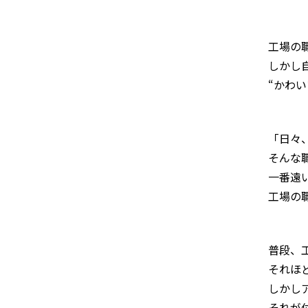
工場の
しかし
“かわ
「日々
そんな
一番遠
工場の
普段、
それほ
しかし
それが