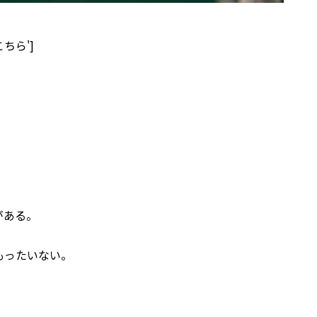
はこちら']
がある。
もったいない。