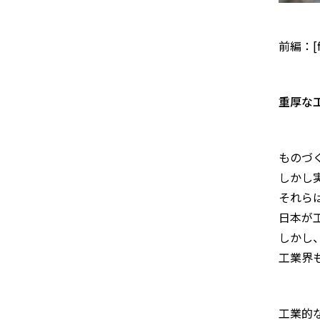
前編：[ff_
重厚な
ものづ
しかし
それら
日本が
しかし
工業界
工業的