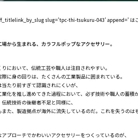
titlelink_by_slug slug='tpc-thi-tsukuru-043' append=' 
工場から生まれる、カラフルポップなアクセサリー。
くりにおいて、伝統工芸や職人は注目されやすい。
実際に身の回りは、たくさんの工業製品に囲まれている。
は当たり前すぎて認識されにくいが、
工業化を推し進めてきた過程において、必ず技術や職人の蓄積
、伝統技術の後継者不足と同様に、
もまた、製造拠点が海外に流失しているのだ。これを失うのは
なアプローチでかわいいアクセサリーをつくっているのが、