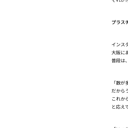
プラス
インス
大阪に
普段は
「数が
だから
これか
と応え