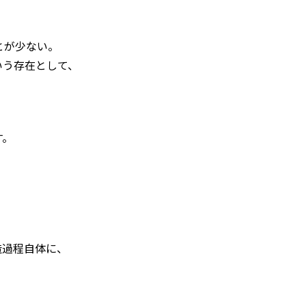
とが少ない。
いう存在として、
す。
造過程自体に、