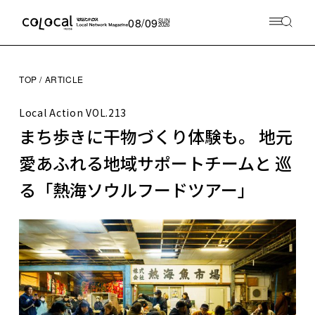
08/09
SUN
2026
TOP
ARTICLE
Local Action
VOL.213
まち歩きに干物づくり体験も。 地元
愛あふれる地域サポートチームと 巡
る「熱海ソウルフードツアー」