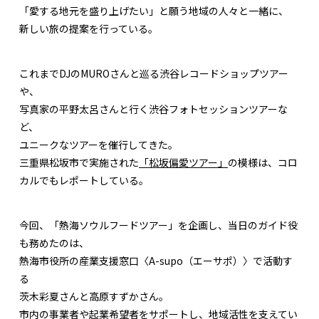
「愛する地元を盛り上げたい」と願う地域の人々と一緒に、
新しい旅の提案を行っている。
これまでDJのMUROさんと巡る渋谷レコードショップツアー
や、
写真家の平野太呂さんと行く渋谷フォトセッションツアーな
ど、
ユニークなツアーを催行してきた。
三重県松坂市で実施された
「松坂偏愛ツアー」
の模様は、コロ
カルでもレポートしている。
今回、「熱海ソウルフードツアー」を企画し、当日のガイド役
も務めたのは、
熱海市役所の産業支援窓口〈A-supo（エーサポ）〉で活動す
る
茨木彩夏さんと高原すずかさん。
市内の事業者や起業希望者をサポートし、地域活性を支えてい