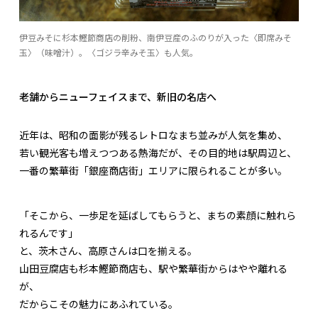
伊豆みそに杉本鰹節商店の削粉、南伊豆産のふのりが入った〈即席みそ
玉〉（味噌汁）。〈ゴジラ辛みそ玉〉も人気。
老舗からニューフェイスまで、新旧の名店へ
近年は、昭和の面影が残るレトロなまち並みが人気を集め、
若い観光客も増えつつある熱海だが、その目的地は駅周辺と、
一番の繁華街「銀座商店街」エリアに限られることが多い。
「そこから、一歩足を延ばしてもらうと、まちの素顔に触れら
れるんです」
と、茨木さん、高原さんは口を揃える。
山田豆腐店も杉本鰹節商店も、駅や繁華街からはやや離れる
が、
だからこその魅力にあふれている。