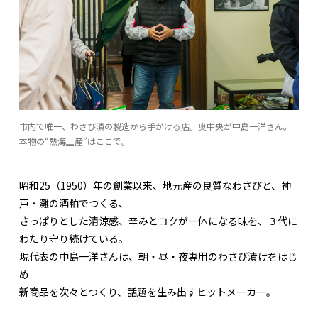
市内で唯一、わさび漬の製造から手がける店。奥中央が中島一洋さん。
本物の“熱海土産”はここで。
昭和25（1950）年の創業以来、地元産の良質なわさびと、神
戸・灘の酒粕でつくる、
さっぱりとした清涼感、辛みとコクが一体になる味を、３代に
わたり守り続けている。
現代表の中島一洋さんは、朝・昼・夜専用のわさび漬けをはじ
め
新商品を次々とつくり、話題を生み出すヒットメーカー。