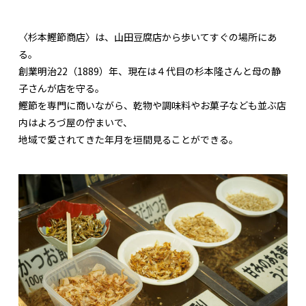
〈杉本鰹節商店〉は、山田豆腐店から歩いてすぐの場所にあ
る。
創業明治22（1889）年、現在は４代目の杉本隆さんと母の静
子さんが店を守る。
鰹節を専門に商いながら、乾物や調味料やお菓子なども並ぶ店
内はよろづ屋の佇まいで、
地域で愛されてきた年月を垣間見ることができる。