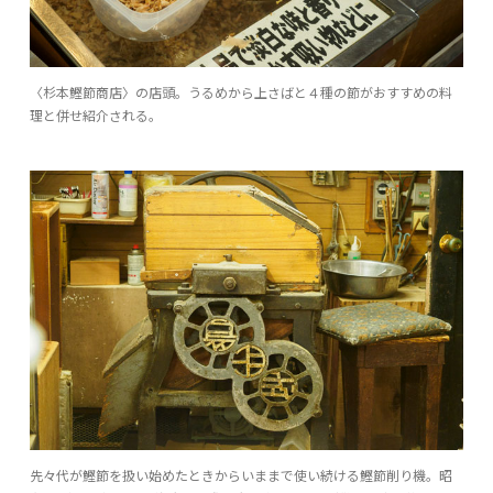
〈杉本鰹節商店〉の店頭。うるめから上さばと４種の節がおすすめの料
理と併せ紹介される。
先々代が鰹節を扱い始めたときからいままで使い続ける鰹節削り機。昭