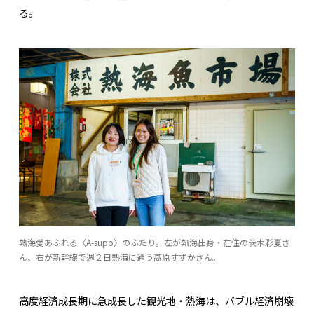
る。
熱海愛あふれる〈A-supo〉のふたり。左が熱海出身・在住の茨木彩夏さ
ん、右が新幹線で週２日熱海に通う高原すずかさん。
高度経済成長期に急成長した観光地・熱海は、バブル経済崩壊