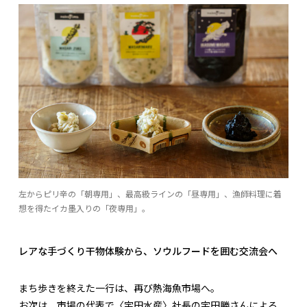
左からピリ辛の「朝専用」、最高級ラインの「昼専用」、漁師料理に着
想を得たイカ墨入りの「夜専用」。
レアな手づくり干物体験から、ソウルフードを囲む交流会へ
まち歩きを終えた一行は、再び熱海魚市場へ。
お次は、市場の代表で〈宇田水産〉社長の宇田勝さんによる