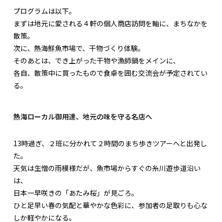
プログラムは以下。
まずは地元に愛される４軒の個人商店訪問を軸に、まちなかを
散策。
次に、熱海鮮魚市場で、干物づくり体験。
そのあとは、でき上がった干物や漁師鍋をメインに、
各自、散策中に買ったもので食卓を囲む交流会が予定されてい
る。
熱海ローカル御用達、地元の味を守る名店へ
13時過ぎ、２班に分かれて２時間のまち歩きツアーへと出発し
た。
天気は生憎の雨模様だが、魚市場からすぐの糸川遊歩道沿い
は、
日本一早咲きの「あたみ桜」が見ごろ。
ひと足早い春の気配と華やかな色彩に、参加者の足取りも心な
しか軽やかになる。