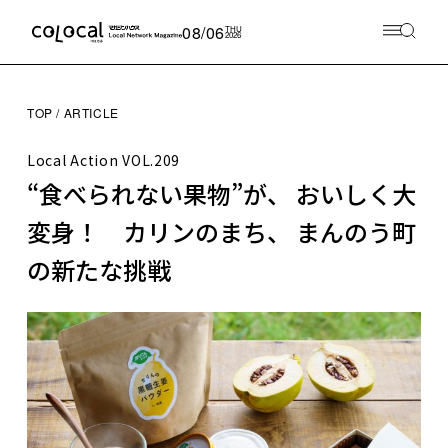
08/06
THU
2026
TOP
ARTICLE
Local Action
VOL.209
“食べられない果物”が、 おいしく大
変身！ カリンのまち、 まんのう町
の新たな挑戦