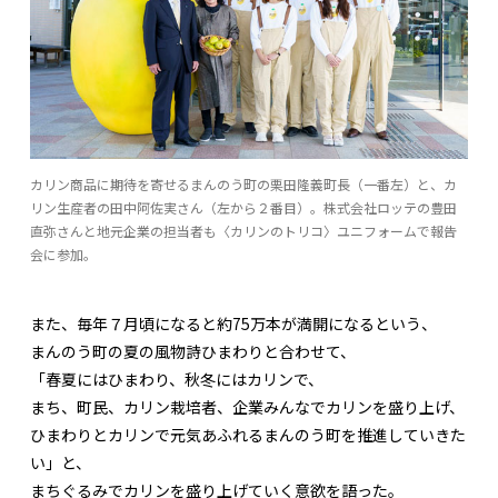
カリン商品に期待を寄せるまんのう町の栗田隆義町長（一番左）と、カ
リン生産者の田中阿佐実さん（左から２番目）。株式会社ロッテの豊田
直弥さんと地元企業の担当者も〈カリンのトリコ〉ユニフォームで報告
会に参加。
また、毎年７月頃になると約75万本が満開になるという、
まんのう町の夏の風物詩ひまわりと合わせて、
「春夏にはひまわり、秋冬にはカリンで、
まち、町民、カリン栽培者、企業みんなでカリンを盛り上げ、
ひまわりとカリンで元気あふれるまんのう町を推進していきた
い」と、
まちぐるみでカリンを盛り上げていく意欲を語った。