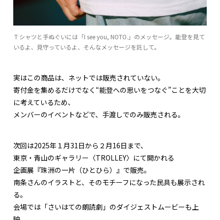
Ｔシャツと手ぬぐいには「I see you, NOTO.」のメッセージ。能登を見て
いるよ、見守っているよ、そんなメッセージを託して。
実はこの商品は、ネットでは販売されていない。
寄付金を集めるだけでなく“能登への思いをつなぐ”ことを大切
に考えているため、
メンバーのイベントなどで、手渡しでのみ販売される。
次回は2025年１月31日から２月16日まで、
東京・青山のギャラリー〈TROLLEY〉にて開かれる
企画展『珠洲の一片（ひとひら）』で販売。
南条さんのイラストと、そのモチーフになった民具も展示され
る。
会場では「さいはての朗読劇」のダイジェストムービーも上
映。