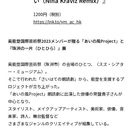
い（Nina Kraviz Remix）』
1200円（税別）
https://lnk.to/ym_ac_hk
奥能登国際芸術祭2023メンバーが贈る「あいの風Project」と
『珠洲の一片（ひとひら）』展
奥能登国際芸術祭（珠洲市）の会場のひとつ、〈スズ・シアタ
ー・ミュージアム〉。
そこで行われた「さいはての朗読劇」から、能登を支援するプ
ロジェクトが立ち上がった。
「あいの風Project」――朗読劇に出演した俳優の常盤貴子さんが
中心となり、
スタイリスト、メイクアップアーティスト、美術家、俳優、音
楽家、詩人、舞台監督など
さまざまなジャンルのクリエイティブが結集している。