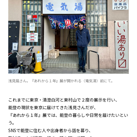
浅見風さん。『あれから１年』展が開かれる〈電気湯〉前にて。
これまでに東京・清澄白河と東村山で２度の展示を行い、
能登の現状を東京に届けてきた浅見さんだが、
『あれから１年』展では、能登の暮らしや日常を届けたいとい
う。
SNSで能登に住む人や出身者から話を募り、