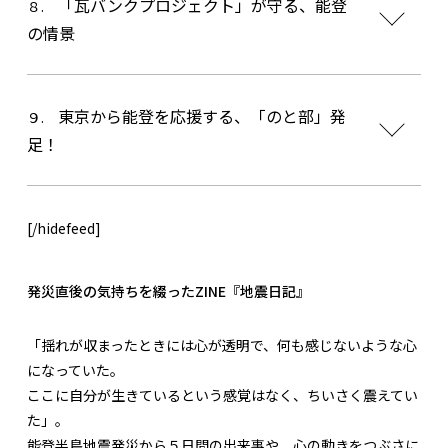
「瓦バンクプロジェクト」が守る、能登
８.
の情景
東京から能登を応援する、「のと部」発
９.
足！
[/hidefeed]
発災直後の気持ちを綴ったZINE『地震日記』
「揺れが収まったときには心が透明で、何も感じないような心
になっていた。
ここに自分が生きているという感覚はなく、ちいさく震えてい
た」――。
能登半島地震発災から５日間の出来事や、心の動きをつぶさに