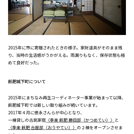
2015年に市に寄贈されたときの様子。家財道具がそのまま残
り、当時の生活感がうかがえる。雨漏りもなく、保存状態も極
めて良好だった。
飫肥城下町について
2015年にまちなみ再生コーディネーター事業が始まって以降、
飫肥城下町では新しい取り組みが続いています。
2017年４月に徳永さんらが中心となり、
一棟貸しの古民家宿
〈季楽 飫肥 勝目邸（かつめてい）〉
と
〈季楽 飫肥 合屋邸（おうやてい）〉
の２棟をオープンさせま