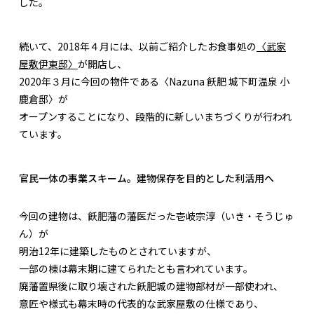
した。
続いて、2018年４月には、以前ご紹介したお食事処の
〈武家
屋敷伊東邸〉
が開店し、
2020年３月に今回の物件である〈Nazuna 飫肥 城下町温泉 小
鹿倉邸〉が
オープンすることになり、段階的に新しいまちづくりが行われ
ています。
官民一体の事業スキーム。建物保存を目的とした利活用へ
今回の建物は、飫肥藩の藩医だった壱岐宗淳（いき・そうじゅ
ん）が
明治12年に建築したものとされていますが、
一部の棟は幕末期に建てられたとも言われています。
廃藩置県後に取り壊された飫肥城の建物部材が一部使われ、
意匠や様式も幕末時の代表的な武家屋敷の仕様であり、