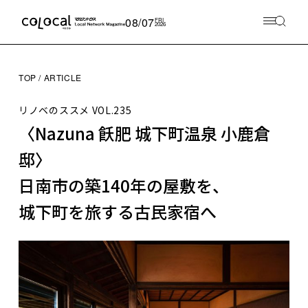
08/07
FRI
2026
TOP
ARTICLE
リノベのススメ
VOL.235
〈Nazuna 飫肥 城下町温泉 小鹿倉
邸〉
日南市の築140年の屋敷を、
城下町を旅する古民家宿へ