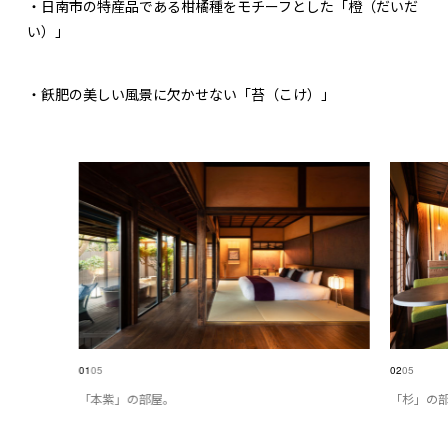
・⽇南市の特産品である柑橘種をモチーフとした「橙（だいだ
い）」
・飫肥の美しい⾵景に⽋かせない「苔（こけ）」
01
05
02
05
「本紫」の部屋。
「杉」の