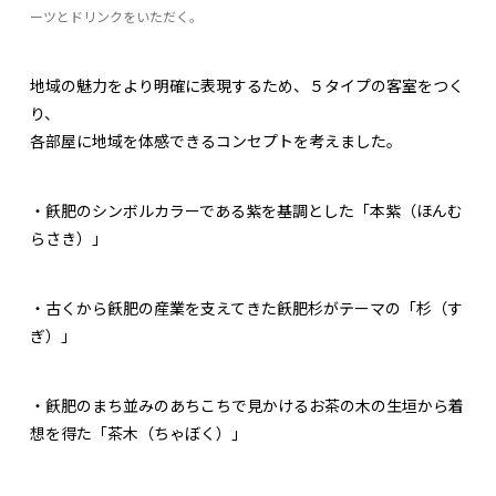
ーツとドリンクをいただく。
地域の魅力をより明確に表現するため、５タイプの客室をつく
り、
各部屋に地域を体感できるコンセプトを考えました。
・飫肥のシンボルカラーである紫を基調とした「本紫（ほんむ
らさき）」
・古くから飫肥の産業を⽀えてきた飫肥杉がテーマの「杉（す
ぎ）」
・飫肥のまち並みのあちこちで⾒かけるお茶の⽊の⽣垣から着
想を得た「茶木（ちゃぼく）」