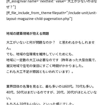
[ff_assignvar name="nexttext" value="大工が少ないのはな
ぜ？"]
[ff_file_include_from_theme filepath="/include-unit/unit-
layout-magazine-child-pagenation.php"]
地域の建築現場が抱える問題
大工がいないと何が問題なのか？ と思われるかもしれませ
ん。
でも、地域の住環境を維持していくためにも、
地域に一定数の大工は必要なのです（昨年あった大型台風で、
被災地域で住宅の復旧にすごく時間がかかりました。
これも大工不足が原因ともいわれています）。
業界団体の名簿を見ると、最も多いのは60代。70代も多い。
40代、50代はまだいるのですが、20代、30代がほとんどいな
い。
もちろん10代もいない、といった感じでした。