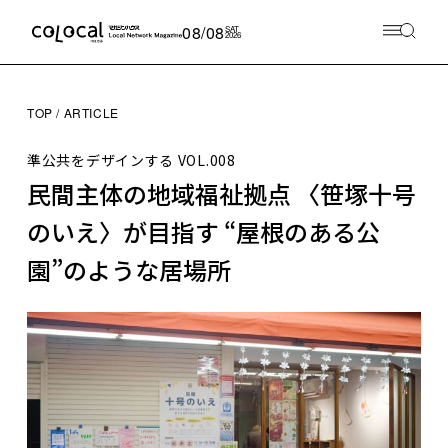
08/08
SAT
2026
TOP
ARTICLE
準公共をデザインする
VOL.008
民間主体の地域福祉拠点 〈笹塚十号
のいえ〉が目指す “屋根のある公
園”のような居場所