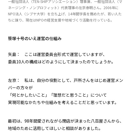
一般社団法人〈TEN-SHIPアソシエーション〉理事兼、一般社団法人〈マ
ネージング・ノンプロフィット〉代表理事の左京泰明さん。2006年に
NPO法人〈シブヤ大学〉を立ち上げ、14年間学長を務めたが、若い人た
ちに譲り、現在はNPOの経営支援や地域づくり活動を行っている。
笹塚十号のいえ運営の仕組み
矢島：
ここは運営委員会形式で運営していますが、
委員10人の構成はどのようにして決まったのでしょうか。
左京：
私は、自分の役割として、戸所さんをはじめ運営メン
バーの方々が
「何とかしたいこと」「理想だと思うこと」について
実現可能なかたちや仕組みを考えることだと思っています。
最初は、98年間愛されながら閉店が決まった八百屋さんから、
地域のために活用してほしいと相談がありました。