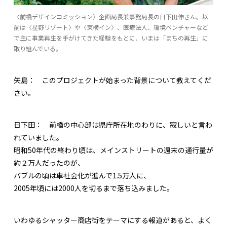
〈前橋デザインコミッション〉企画局長兼事務局長の日下田伸さん。以
前は〈星野リゾート〉や〈東横イン〉、医療法人、環境ベンチャーなど
で主に事業再生を手がけてきた経験をもとに、いまは「まちの再生」に
取り組んでいる。
矢島：
このプロジェクトが始まった背景について教えてくだ
さい。
日下田：
前橋の中心部は県庁所在地のわりに、寂しいと言わ
れていました。
昭和50年代の終わり頃は、メインストリートの週末の通行量が
約２万人だったのが、
バブルの頃は車社会化が進んで1.5万人に、
2005年頃には2000人を切るまで落ち込みました。
いわゆるシャッター商店街をテーマにする報道があると、よく