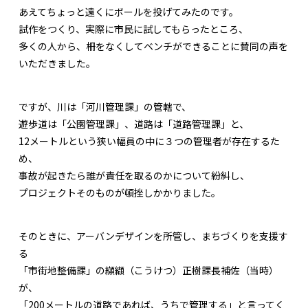
あえてちょっと遠くにボールを投げてみたのです。
試作をつくり、実際に市民に試してもらったところ、
多くの人から、柵をなくしてベンチができることに賛同の声を
いただきました。
ですが、川は「河川管理課」の管轄で、
遊歩道は「公園管理課」、道路は「道路管理課」と、
12メートルという狭い幅員の中に３つの管理者が存在するた
め、
事故が起きたら誰が責任を取るのかについて紛糾し、
プロジェクトそのものが頓挫しかかりました。
そのときに、アーバンデザインを所管し、まちづくりを支援す
る
「市街地整備課」の纐纈（こうけつ）正樹課長補佐（当時）
が、
「200メートルの道路であれば、うちで管理する」と言ってく