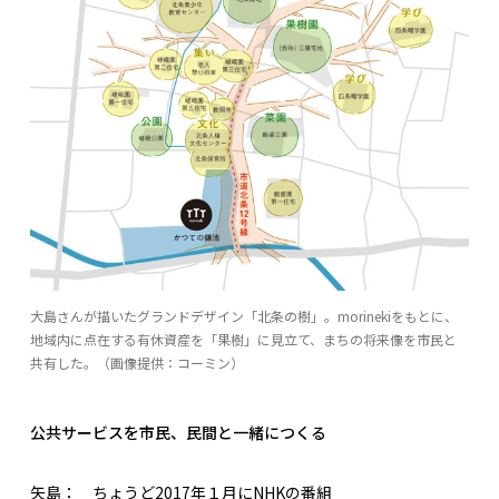
大島さんが描いたグランドデザイン「北条の樹」。morinekiをもとに、
地域内に点在する有休資産を「果樹」に見立て、まちの将来像を市民と
共有した。（画像提供：コーミン）
公共サービスを市民、民間と一緒につくる
矢島：
ちょうど2017年１月にNHKの番組