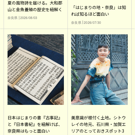
夏の風物詩を届ける。大和郡
「はじまりの地・奈良」は知
山と金魚養殖の歴史を紐解く
れば知るほど面白い
奈良県
2026/08/03
奈良県
2026/07/30
日本はじまりの書『古事記』
美意識が根付く土地。シトウ
と『日本書紀』を紐解けば、
レイの地元、石川県・加賀エ
奈良県はもっと面白い
リアのとっておきスポット3