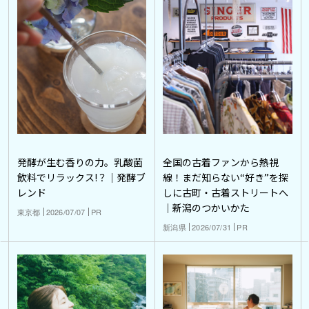
発酵が生む香りの力。乳酸菌
全国の古着ファンから熱視
飲料でリラックス!？｜発酵ブ
線！まだ知らない“好き”を探
レンド
しに古町・古着ストリートへ
｜新潟のつかいかた
東京都
2026/07/07
PR
新潟県
2026/07/31
PR