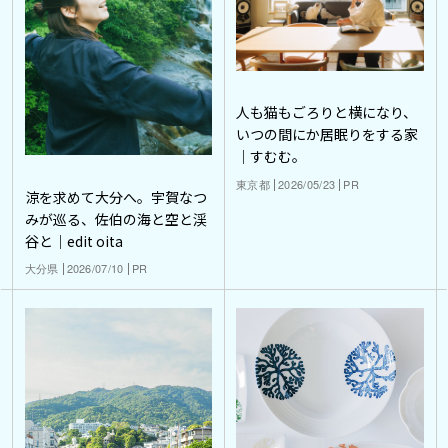
人も猫もごろりと横になり、
いつの間にか居眠りをする家
｜すむむ。
東京都
2026/05/23
PR
涼を求めて大分へ。宇賀なつ
みが巡る、佐伯の海と空と渓
谷と｜edit oita
大分県
2026/07/10
PR