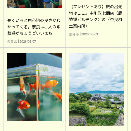
【プレゼントあり】旅の出発
地はここ。中川政七商店〈鹿
猿狐ビルヂング〉の〈奈良風
長くいると居心地の良さがわ
土案内所〉
かってくる。奈良は、人の距
離感がちょうどいいまち
奈良県
2026/08/03
奈良県
2026/08/07