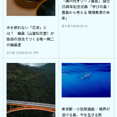
「瀬戸内オリーブ基金」 設立
25周年記念式典 「学びの島・
豊島から考える 環境教育の未
来」
香川県
2026/02/12
木を使わない「芯漆」と
は？ 輪島〈山崖松花堂〉が
独自の技法でつくる唯一無二
の輪島塗
石川県
2026/02/27
PR
東京都・小笠原諸島― 境界が
溶ける島、今を生きる旅