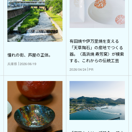
有田焼や伊万里焼を支える
「天草陶石」の産地でつくる
器。〈高浜焼 寿芳窯〉が模索
憧れの街、芦屋の正体。
する、これからの伝統工芸
兵庫県
2026/06/19
2026/04/24
PR