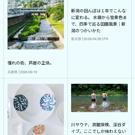
新潟の田んぼは１年でこんな
に変わる。 水鏡から雪景色ま
で、四季で巡る田園風景｜新
潟のつかいかた
新潟県
2026/04/28
PR
憧れの街、芦屋の正体。
兵庫県
2026/06/19
川サウナ、洞窟探検、渓谷ダ
イブ。ここでしか味わえない