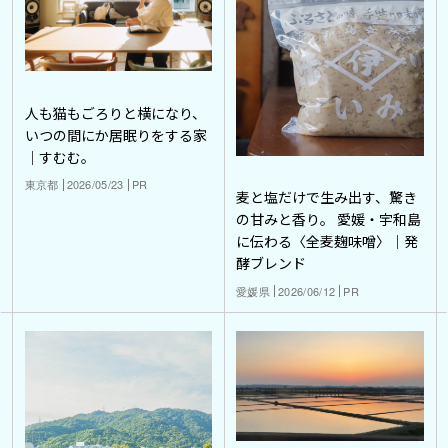
人も猫もごろりと横になり、
いつの間にか居眠りをする家
｜すむむ。
東京都
2026/05/23
PR
麦と塩だけで生み出す、驚き
の甘みと香り。 愛媛・宇和島
に伝わる〈全麦麹味噌〉｜発
酵ブレンド
愛媛県
2026/06/12
PR