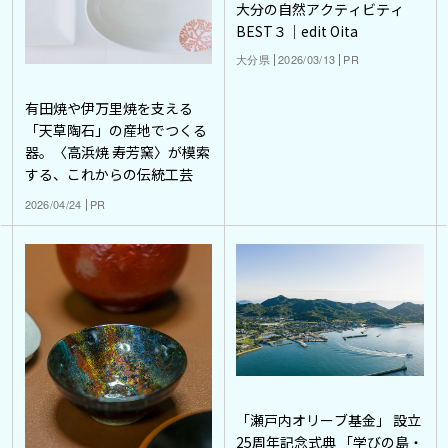
大分の自然アクティビティ
BEST３｜edit Oita
大分県
2026/03/13
PR
有田焼や伊万里焼を支える
「天草陶石」の産地でつくる
器。〈高浜焼 寿芳窯〉が模索
する、これからの伝統工芸
2026/04/24
PR
「瀬戸内オリーブ基金」 設立
25周年記念式典 「学びの島・