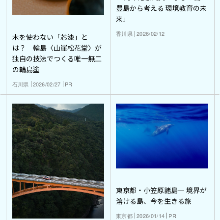
豊島から考える 環境教育の未
来」
香川県
2026/02/12
木を使わない「芯漆」と
は？ 輪島〈山崖松花堂〉が
独自の技法でつくる唯一無二
の輪島塗
石川県
2026/02/27
PR
東京都・小笠原諸島― 境界が
溶ける島、今を生きる旅
東京都
2026/01/14
PR