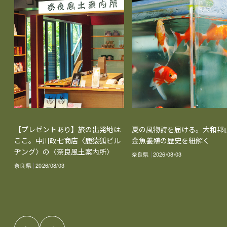
【プレゼントあり】旅の出発地は
夏の風物詩を届ける。大和郡
ここ。中川政七商店〈鹿猿狐ビル
金魚養殖の歴史を紐解く
ヂング〉の〈奈良風土案内所〉
奈良県
2026/08/03
奈良県
2026/08/03