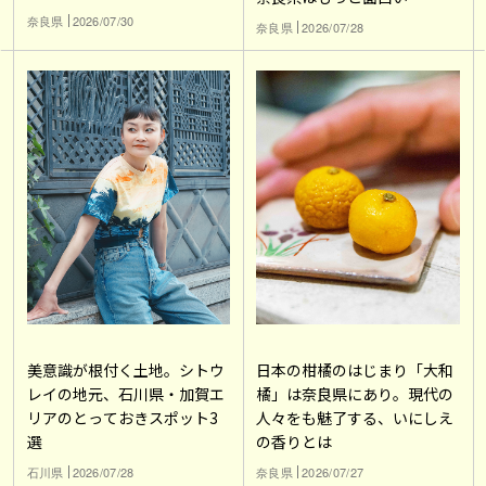
奈良県
2026/07/30
奈良県
2026/07/28
美意識が根付く土地。シトウ
日本の柑橘のはじまり「大和
レイの地元、石川県・加賀エ
橘」は奈良県にあり。現代の
リアのとっておきスポット3
人々をも魅了する、いにしえ
選
の香りとは
石川県
2026/07/28
奈良県
2026/07/27