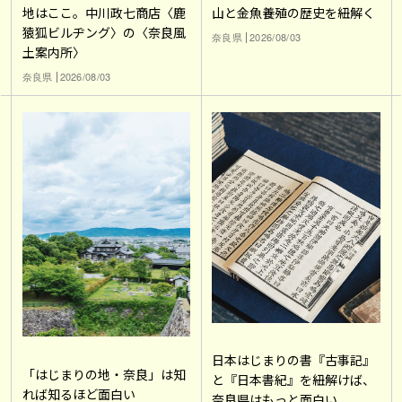
地はここ。中川政七商店〈鹿
山と金魚養殖の歴史を紐解く
猿狐ビルヂング〉の〈奈良風
奈良県
2026/08/03
土案内所〉
奈良県
2026/08/03
日本はじまりの書『古事記』
「はじまりの地・奈良」は知
と『日本書紀』を紐解けば、
れば知るほど面白い
奈良県はもっと面白い