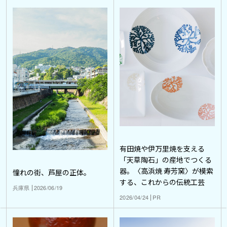
有田焼や伊万里焼を支える
「天草陶石」の産地でつくる
器。〈高浜焼 寿芳窯〉が模索
憧れの街、芦屋の正体。
する、これからの伝統工芸
兵庫県
2026/06/19
2026/04/24
PR