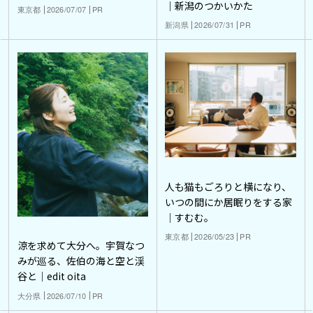
｜新潟のつかいかた
東京都
2026/07/07
PR
新潟県
2026/07/31
PR
人も猫もごろりと横になり、
いつの間にか居眠りをする家
｜すむむ。
東京都
2026/05/23
PR
涼を求めて大分へ。宇賀なつ
みが巡る、佐伯の海と空と渓
谷と｜edit oita
大分県
2026/07/10
PR