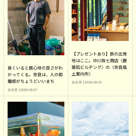
【プレゼントあり】旅の出発
地はここ。中川政七商店〈鹿
猿狐ビルヂング〉の〈奈良風
長くいると居心地の良さがわ
土案内所〉
かってくる。奈良は、人の距
離感がちょうどいいまち
奈良県
2026/08/03
奈良県
2026/08/07