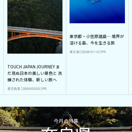
東京都・小笠原諸島― 境界が
溶ける島、今を生きる旅
東京都
2026/01/14
PR
TOUCH JAPAN JOURNEY ま
だ見ぬ日本の美しい景色と 洗
練された体験、新しい旅へ
鹿児島県
2026/02/03
PR
今月の特集