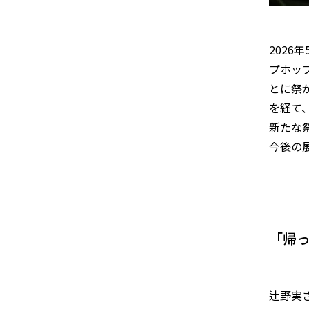
202
プホッ
とに祭
を経て
新たな
今後の
「帰
辻野実