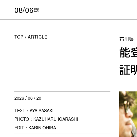
08/06
THU
2026
TOP
ARTICLE
石川県
能
証
2026 / 06 / 20
TEXT：AYA SASAKI
PHOTO：KAZUHARU IGARASHI
EDIT：KARIN OHIRA