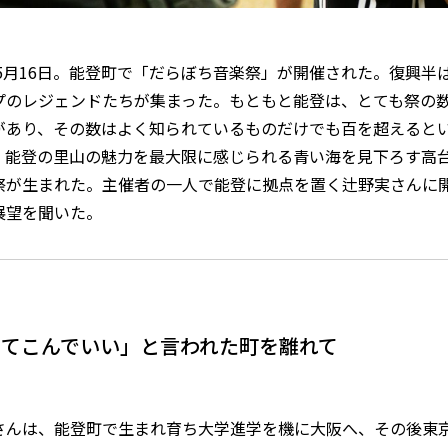
6年5月16日。能登町で「だらぼち音楽祭」が開催された。復興
プのレジェンドたちが集まった。もともと能登は、とても祭の
があり、その数はよく知られているものだけでも百を超えると
、能登の里山の魅力を最大限に感じられる青い海を見下ろす高
祭が生まれた。主催者の一人で能登に拠点を置く辻野実さんに
展望を聞いた。
ってこんでいい」と言われた町を離れて
さんは、能登町で生まれ育ち大学進学を機に大阪へ、その後東