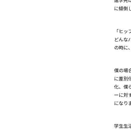
に傾倒
「ヒッ
どんな
の時に
僕の場
に差別
化、僕
ーに対
になり
学生生