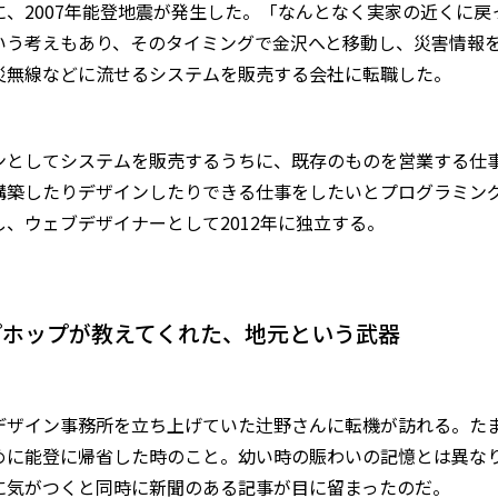
に、2007年能登地震が発生した。「なんとなく実家の近くに戻
いう考えもあり、そのタイミングで金沢へと移動し、災害情報
災無線などに流せるシステムを販売する会社に転職した。
ンとしてシステムを販売するうちに、既存のものを営業する仕
構築したりデザインしたりできる仕事をしたいとプログラミン
し、ウェブデザイナーとして2012年に独立する。
プホップが教えてくれた、地元という武器
デザイン事務所を立ち上げていた辻野さんに転機が訪れる。た
めに能登に帰省した時のこと。幼い時の賑わいの記憶とは異な
に気がつくと同時に新聞のある記事が目に留まったのだ。