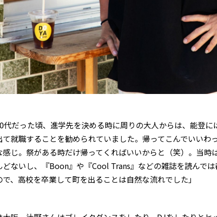
10代だった頃、進学先を決める時に周りの大人からは、能登に
出て就職することを勧められていました。帰ってこんでいいわ
な感じ。祭がある時だけ帰ってくればいいからと（笑）。当時
どないし、『Boon』や『Cool Trans』などの雑誌を読ん
ので、高校を卒業して町を出ることは自然な流れでした」
は大阪。辻野さんはブレイクダンスをしたり、DJをしたりとヒ