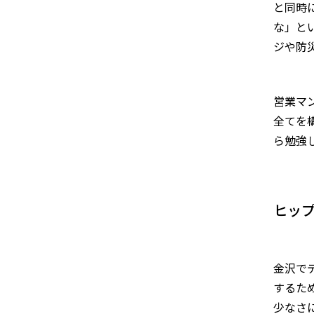
と同時
な」と
ジや防
営業マ
全てを
ら勉強
ヒッ
金沢で
するた
少なさ