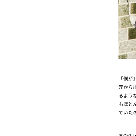
「僕が
元から
るよう
もほとん
ていた
進学先