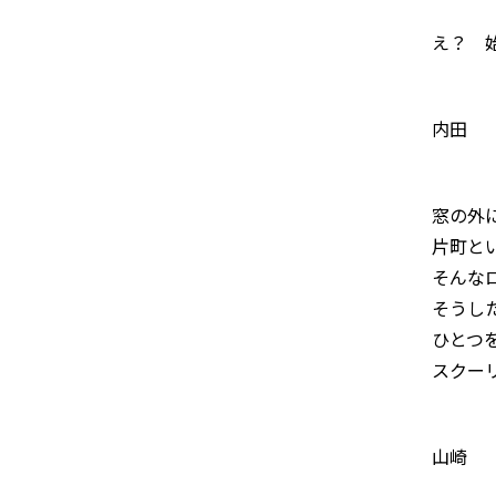
え？ 
内田
窓の外
片町と
そんな
そうし
ひとつ
スクー
山崎