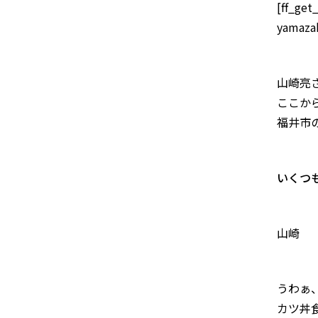
[ff_get
yamazak
山崎亮
ここか
福井市
いくつ
山崎
うわぁ
カツ丼