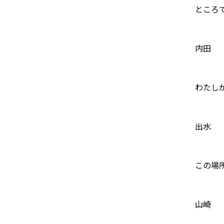
ところ
内田
わたし
出水
この場
山崎