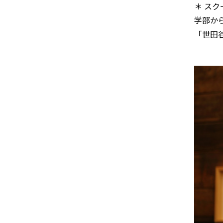
＊ ス
学部か
「世田