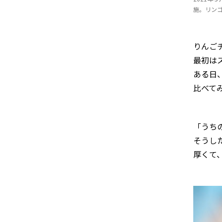
施。リン
りんご
最初は
ある日
比べて
「うち
そうし
厚くて