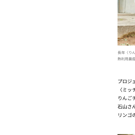
長年〈り
熱利用農
プロジ
〈ミッ
りんご
石山さ
リンゴ