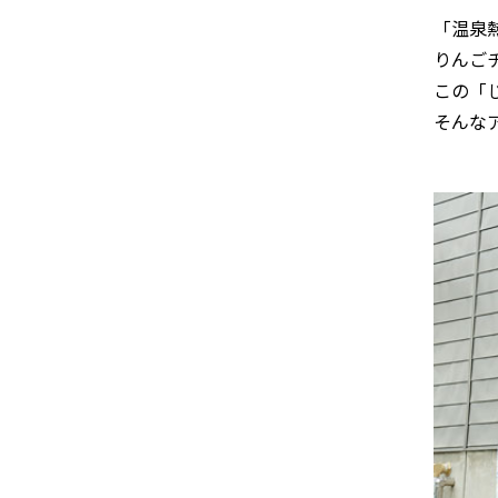
「温泉
りんご
この「じ
そんな