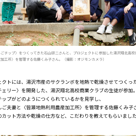
んごチップ〉をつくってきた石山研二さんと、プロジェクトに参加した湯沢翔北高校
産加工所〉を管理する佐藤くみ子さん。（撮影：オジモンカメラ）
ェクトには、湯沢市産のサクランボを地熱で乾燥させてつくっ
チェリー〉を開発した、湯沢翔北高校商業クラブの生徒が参加
チップがどのようにつくられているかを見学し、
んご夫妻と〈皆瀬地熱利用農産加工所〉を管理する佐藤くみ子
のカット方法や乾燥の仕方など、こだわりを教えてもらいまし