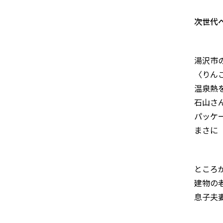
次世代
湯沢市
〈りん
温泉熱
石山さ
パッケ
まさに
ところ
建物の
息子夫