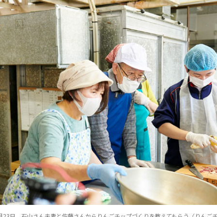
９月23日、石山さん夫妻と佐藤さんからりんごチップづくりを教えてもらう〈りんご