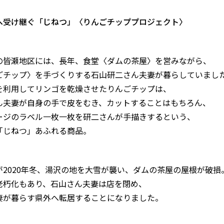
へ受け継ぐ「じねつ」〈りんごチッププロジェクト〉
の皆瀬地区には、長年、食堂〈ダムの茶屋〉を営みながら、
ごチップ〉を手づくりする石山研二さん夫妻が暮らしていまし
を利用してリンゴを乾燥させたりんごチップは、
ん夫妻が自身の手で皮をむき、カットすることはもちろん、
ージのラベル一枚一枚を研二さんが手描きするという、
「じねつ」あふれる商品。
が2020年冬、湯沢の地を大雪が襲い、ダムの茶屋の屋根が破損
老朽化もあり、石山さん夫妻は店を閉め、
妻が暮らす県外へ転居することになりました。