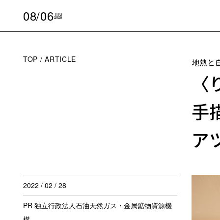
08/06
THU
2026
TOP
ARTICLE
地熱と
〈
手
ア
2022 / 02 / 28
PR 独立行政法人石油天然ガス・金属鉱物資源機
構