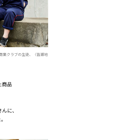
商業クラブの生徒、〈皆瀬地
た商品
。
さんに、
た。