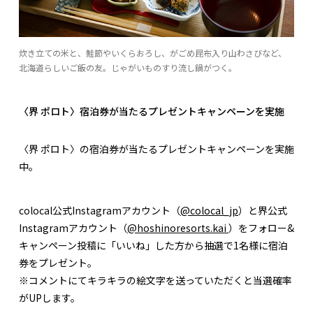
炊き立ての米と、鮭節やいくらおろし、がごめ昆布入り山わさびなど、
北海道らしいご飯の友。じゃがいものすり流し鍋がつく。
〈界 ポロト〉宿泊券が当たるプレゼントキャンペーンを実施
〈界 ポロト〉の宿泊券が当たるプレゼントキャンペーンを実施
中。
colocal公式Instagramアカウント（
@colocal_jp
）と界公式
Instagramアカウント（
@hoshinoresorts.kai
）をフォロー&
キャンペーン投稿に「いいね」した方から抽選で1名様に宿泊
券をプレゼント。
※コメントにてキラキラの絵文字を送っていただくと当選確率
がUPします。