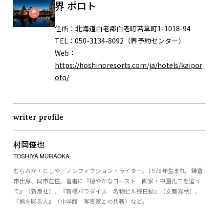
界 ポロト
住所：
北海道白老郡白老町若草町1-1018-94
TEL：
050-3134-8092（界予約センター）
Web：
https://hoshinoresorts.com/ja/hotels/kaipor
oto/
writer profile
村岡俊也
TOSHIYA MURAOKA
むらおか・としや／ノンフィクション・ライター。1978年生まれ。鎌倉
市出身、同市在住。著書に『穏やかなゴースト 画家・中園孔二を追っ
て』（新潮社）、『新橋パラダイス 名物ビル残日録』（文藝春秋）、
『熊を彫る人』（小学館 写真家との共著）など。