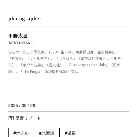
photographer
平野太呂
TARO HIRANO
ひらの・たろ／写真家。1973年生まれ。東京都出身。主な著書に
『POOL』（リトルモア）、『ばらばら』（星野源と共著／リトルモ
ア）、『ボクと先輩』（晶文社）、『Los Angeles Car Club』（私家
版）、『The Kings』（ELVIS PRESS）など。
2025 / 09 / 26
PR 星野リゾート
ホテル
北海道
温泉