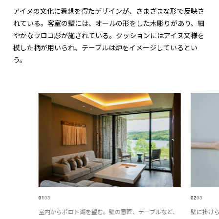
アイヌの文化に着想を得たデザインが、さまざまな形で反映さ
れている。客室の壁には、オールの形をした木彫りがあり、細
やかなウロコ彫が施されている。クッションにはアイヌ文様を
模した柄が用いられ、テーブルは炉をイメージしているとい
う。
01
03
02
03
室内からポロト湖を望む。壁の意匠、テーブルなど、
壁に掛け