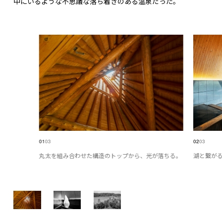
中にいるような不思議な落ち着きのある温泉だった。
01
03
02
03
丸太を組み合わせた構造のトップから、光が落ちる。
湖と繋が