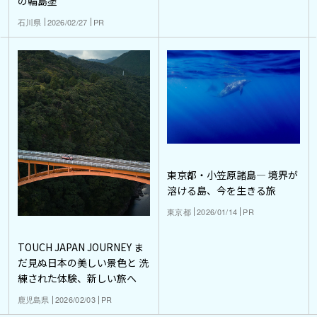
の輪島塗
石川県
2026/02/27
PR
東京都・小笠原諸島― 境界が
溶ける島、今を生きる旅
東京都
2026/01/14
PR
TOUCH JAPAN JOURNEY ま
だ見ぬ日本の美しい景色と 洗
練された体験、新しい旅へ
鹿児島県
2026/02/03
PR