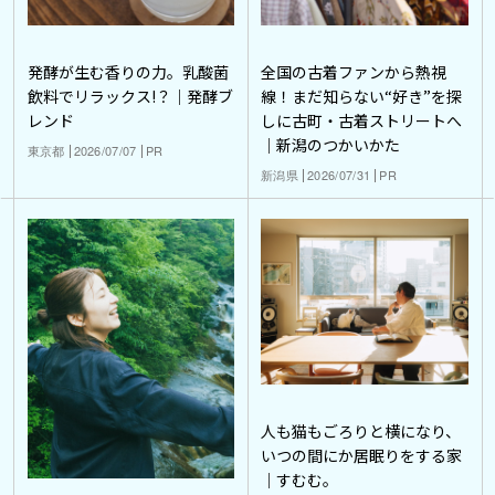
発酵が生む香りの力。乳酸菌
全国の古着ファンから熱視
飲料でリラックス!？｜発酵ブ
線！まだ知らない“好き”を探
レンド
しに古町・古着ストリートへ
｜新潟のつかいかた
東京都
2026/07/07
PR
新潟県
2026/07/31
PR
人も猫もごろりと横になり、
いつの間にか居眠りをする家
｜すむむ。