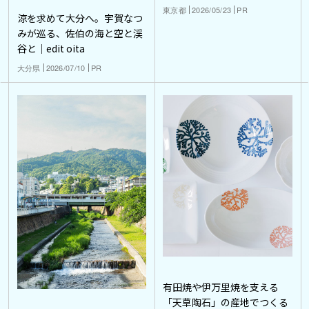
東京都
2026/05/23
PR
涼を求めて大分へ。宇賀なつ
みが巡る、佐伯の海と空と渓
谷と｜edit oita
大分県
2026/07/10
PR
有田焼や伊万里焼を支える
「天草陶石」の産地でつくる