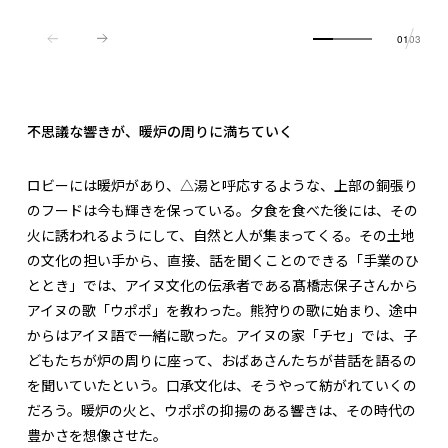
01
03
不思議な響きが、暖炉の周りに満ちていく
ロビーには暖炉があり、△湯と呼応するような、上部の銅張り
のフードは今も輝きを保っている。夕食を食べた後には、その
火に誘われるようにして、自然と人が集まってくる。その土地
の文化の担い手から、直接、話を聞くことのできる「手業のひ
ととき」では、アイヌ文化の伝承者である髙橋志保子さんから
アイヌの歌「ウポポ」を教わった。熊狩りの歌に始まり、途中
からはアイヌ語で一緒に歌った。アイヌの家「チセ」では、子
どもたちが炉の周りに座って、おばあさんたちが昔話を語るの
を聞いていたという。口承文化は、そうやって紡がれていくの
だろう。暖炉の火と、ウポポの抑揚のある響きは、その時代の
豊かさを想像させた。