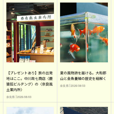
【プレゼントあり】旅の出発
夏の風物詩を届ける。大和郡
地はここ。中川政七商店〈鹿
山と金魚養殖の歴史を紐解く
猿狐ビルヂング〉の〈奈良風
奈良県
2026/08/03
土案内所〉
奈良県
2026/08/03