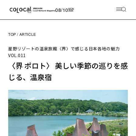
08/10
MON
2026
TOP
ARTICLE
星野リゾートの温泉旅館〈界〉で感じる日本各地の魅力
VOL.011
〈界 ポロト〉 美しい季節の巡りを感
じる、温泉宿