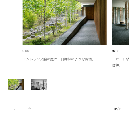
01
02
02
02
エントランス脇の庭は、白樺林のような風情。
ロビーに
暖炉。
01
02