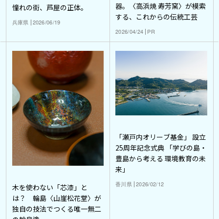
器。〈高浜焼 寿芳窯〉が模索
憧れの街、芦屋の正体。
する、これからの伝統工芸
兵庫県
2026/06/19
2026/04/24
PR
「瀬戸内オリーブ基金」 設立
25周年記念式典 「学びの島・
豊島から考える 環境教育の未
来」
香川県
2026/02/12
木を使わない「芯漆」と
は？ 輪島〈山崖松花堂〉が
独自の技法でつくる唯一無二