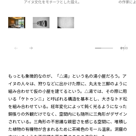
アイヌ文化をモチーフとした設え。
の作家に
01
03
もっとも象徴的なのが、「△湯」という名の湯小屋だろう。ア
イヌの人々は、狩りなどに出かけた際に、丸太を三脚のように
組み合わせて仮の小屋を建てるという。△湯では、その際に用
いる「ケトゥンニ」と呼ばれる構造を基本とし、大きなトド松
を組み合わせている。経年変化によって鈍く光るようになった
銅張りの外観だけでなく、空間内にも随所に三角形がデザイン
されている。三角形の不思議な親密さを感じる空間に、堆積し
た植物の有機物が含まれるために茶褐色のモール温泉。洞窟の