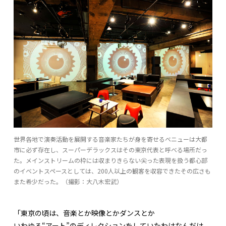
世界各地で演奏活動を展開する音楽家たちが身を寄せるベニューは大都
市に必ず存在し、スーパーデラックスはその東京代表と呼べる場所だっ
た。メインストリームの枠には収まりきらない尖った表現を扱う都心部
のイベントスペースとしては、200人以上の観客を収容できたその広さも
また希少だった。（撮影：大八木宏武）
「東京の頃は、音楽とか映像とかダンスとか
いわゆる“アート”のディレクションをしていたわけなんだけ