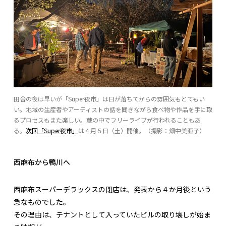
田舎の夜は早いが「Super夜市」は日が落ちてからの雰囲気もとてもい
い。地域の生産者やアーティストの話を聞きながら食べ物や作品を手に取
るプロセスもまた楽しい。蔵の中でフリーライブが行われることもあ
る。
次回「Super夜市」
は４月５日（土）開催。（撮影：畑中美亜子）
西麻布から鴨川へ
西麻布スーパーデラックスの閉店は、発表から４か月後という
急なものでした。
その理由は、テナントとして入っていたビルの取り壊しが始ま