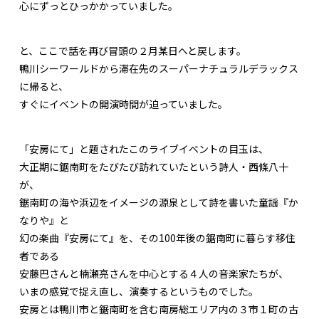
心にずっとひっかかっていました。
と、ここで話を再び冒頭の２月某日へと戻します。
鴨川シーワールドから滞在先のスーパーナチュラルデラックス
に帰ると、
すぐにイベントの開演時間が迫っていました。
「安房にて」と題されたこのライブイベントの目玉は、
大正期に鋸南町をたびたび訪れていたという詩人・西條八十
が、
鋸南町の海や浜辺をイメージの源泉として詩を書いた童謡『か
なりや』と
幻の楽曲『安房にて』を、その100年後の鋸南町に暮らす移住
者である
安藤巴さんと楠瀬亮さんを中心とする４人の音楽家たちが、
いまの感覚で捉え直し、演奏するというものでした。
安房とは鴨川市と鋸南町を含む南房総エリア内の３市１町の古