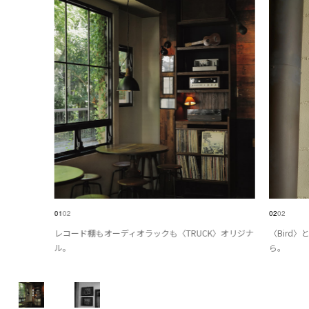
01
02
02
02
レコード棚もオーディオラックも〈TRUCK〉オリジナ
〈Bird
ル。
ら。