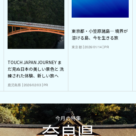
東京都・小笠原諸島― 境界が
溶ける島、今を生きる旅
東京都
2026/01/14
PR
TOUCH JAPAN JOURNEY ま
だ見ぬ日本の美しい景色と 洗
練された体験、新しい旅へ
鹿児島県
2026/02/03
PR
今月の特集
奈良県