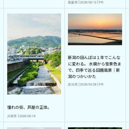
愛媛県
2026/06/12
PR
新潟の田んぼは１年でこんな
に変わる。 水鏡から雪景色ま
で、四季で巡る田園風景｜新
潟のつかいかた
新潟県
2026/04/28
PR
憧れの街、芦屋の正体。
兵庫県
2026/06/19