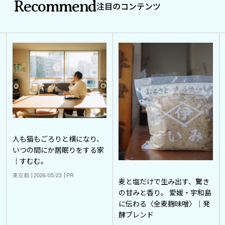
Recommend
注目のコンテンツ
人も猫もごろりと横になり、
いつの間にか居眠りをする家
｜すむむ。
東京都
2026/05/23
PR
麦と塩だけで生み出す、驚き
の甘みと香り。 愛媛・宇和島
に伝わる〈全麦麹味噌〉｜発
酵ブレンド