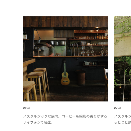
01
02
02
02
ノスタルジックな店内。コーヒーも昭和の香りがする
ノスタル
サイフォンで抽出。
っとりと