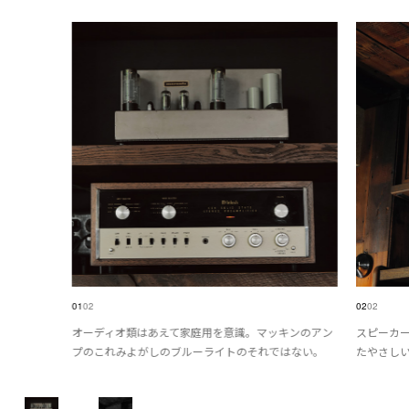
01
02
02
02
オーディオ類はあえて家庭用を意識。マッキンのアン
スピーカー
プのこれみよがしのブルーライトのそれではない。
たやさし