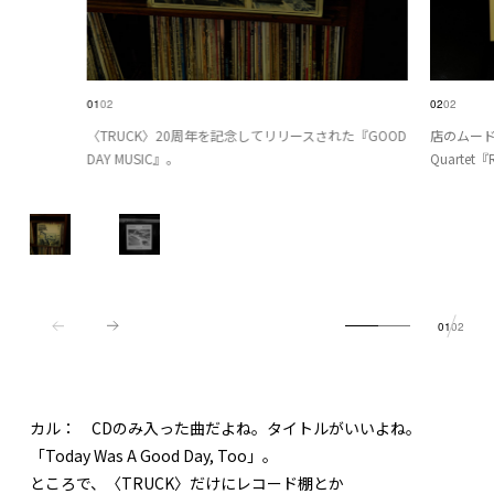
01
02
02
02
〈TRUCK〉20周年を記念してリリースされた『GOOD
店のムード
DAY MUSIC』。
Quartet『R
01
02
カル：
CDのみ入った曲だよね。タイトルがいいよね。
「Today Was A Good Day, Too」。
ところで、〈TRUCK〉だけにレコード棚とか