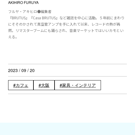
AKIHIRO FURUYA
フルヤ・アキヒロ●編集者
『BRUTUS』『Casa BRUTUS』など雑誌を中心に活動。５年前にまわり
にそそのかされて真空管アンプを手に入れて以来、レコードの熱が再
燃。リマスターブームにも踊らされ、音楽マーケットではいいカモとい
える。
2023 / 09 / 20
カフェ
大阪
家具・インテリア