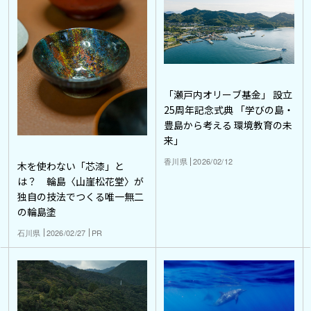
「瀬戸内オリーブ基金」 設立
25周年記念式典 「学びの島・
豊島から考える 環境教育の未
来」
香川県
2026/02/12
木を使わない「芯漆」と
は？ 輪島〈山崖松花堂〉が
独自の技法でつくる唯一無二
の輪島塗
石川県
2026/02/27
PR