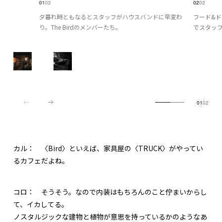
01
02
02
02
夕暮れ時ともなるとスタッフがハウスバンドに早変わ
フード&
り。The Birdのメンバーたち。
でスタッ
01
02
カル：
〈Bird〉といえば、家具屋の〈TRUCK〉がやってい
るカフェだよね。
コロ：
そうそう。なので内装はもちろんのこと佇まいからし
て、イカしてる。
ノスタルジックな建物と植物が意思を持っているかのようなあ