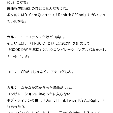
You』とかね。
選曲も空間演出のひとつなんだろうな。
ボク的にはDJ Cam Quartet（『Rebirth Of Cool』）がハマっ
ていたかも。
カル：
……フランスだけど（笑）。
そういえば、〈TRUCK〉といえば20周年を記念して
『GOOD DAY MUSIC』というコンピレーションアルバムを出し
ているでしょ。
コロ：
CDだけじゃなく、アナログもね。
カル：
なかなか芯を食った選曲だよね。
コンピレーションにはめったに入らない
ボブ・ディランの曲（「Don’t Think Twice, It’s All Right」）
もあったり、
ハウスバンドのレパートリー、「The Weight」も入ってる。