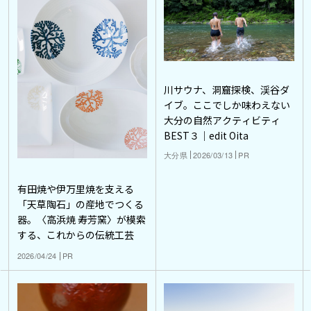
川サウナ、洞窟探検、渓谷ダ
イブ。ここでしか味わえない
大分の自然アクティビティ
BEST３｜edit Oita
大分県
2026/03/13
PR
有田焼や伊万里焼を支える
「天草陶石」の産地でつくる
器。〈高浜焼 寿芳窯〉が模索
する、これからの伝統工芸
2026/04/24
PR