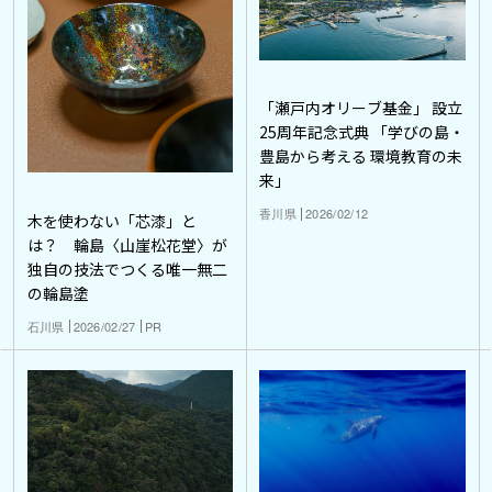
「瀬戸内オリーブ基金」 設立
25周年記念式典 「学びの島・
豊島から考える 環境教育の未
来」
香川県
2026/02/12
木を使わない「芯漆」と
は？ 輪島〈山崖松花堂〉が
独自の技法でつくる唯一無二
の輪島塗
石川県
2026/02/27
PR