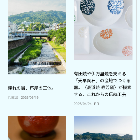
有田焼や伊万里焼を支える
「天草陶石」の産地でつくる
器。〈高浜焼 寿芳窯〉が模索
憧れの街、芦屋の正体。
する、これからの伝統工芸
兵庫県
2026/06/19
2026/04/24
PR