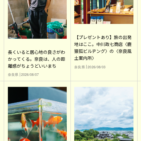
【プレゼントあり】旅の出発
地はここ。中川政七商店〈鹿
猿狐ビルヂング〉の〈奈良風
長くいると居心地の良さがわ
土案内所〉
かってくる。奈良は、人の距
離感がちょうどいいまち
奈良県
2026/08/03
奈良県
2026/08/07