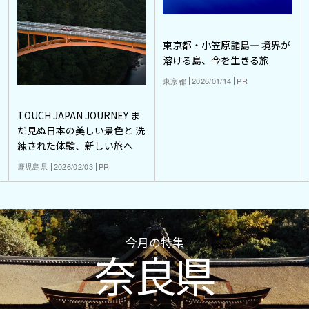
東京都・小笠原諸島― 境界が
溶ける島、今を生きる旅
東京都
2026/01/14
PR
TOUCH JAPAN JOURNEY ま
だ見ぬ日本の美しい景色と 洗
練された体験、新しい旅へ
鹿児島県
2026/02/03
PR
今月の特集
奈良県