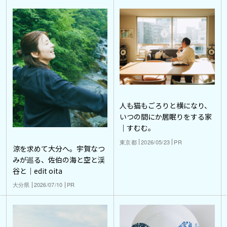
人も猫もごろりと横になり、
いつの間にか居眠りをする家
｜すむむ。
東京都
2026/05/23
PR
涼を求めて大分へ。宇賀なつ
みが巡る、佐伯の海と空と渓
谷と｜edit oita
大分県
2026/07/10
PR