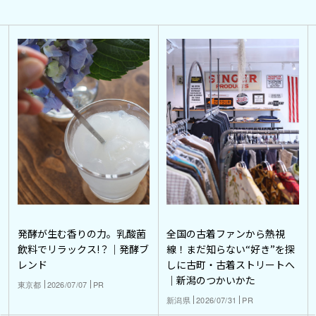
発酵が生む香りの力。乳酸菌
全国の古着ファンから熱視
飲料でリラックス!？｜発酵ブ
線！まだ知らない“好き”を探
レンド
しに古町・古着ストリートへ
｜新潟のつかいかた
東京都
2026/07/07
PR
新潟県
2026/07/31
PR