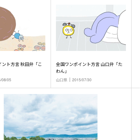
方言 秋田弁「こ
全国ワンポイント方言 山口弁「た
わん」
/08/05
山口県
2015/07/30