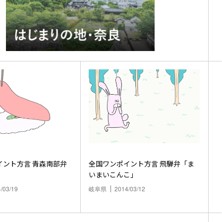
方言 青森南部弁
全国ワンポイント方言 飛騨弁「ま
いまいこんこ」
/03/19
岐阜県
2014/03/12