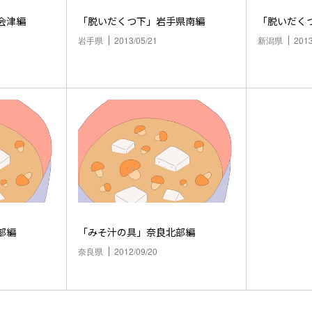
会津編
「脱いだくつ下」岩手県南編
「脱いだく
岩手県
2013/05/21
新潟県
2013
部編
「みそ汁の具」奈良北部編
奈良県
2012/09/20