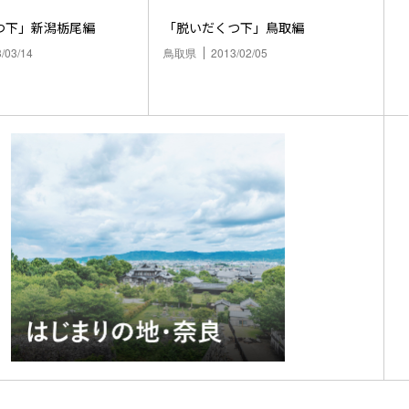
つ下」新潟栃尾編
「脱いだくつ下」鳥取編
/03/14
鳥取県
2013/02/05