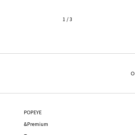
1
/
3
O
POPEYE
&Premium