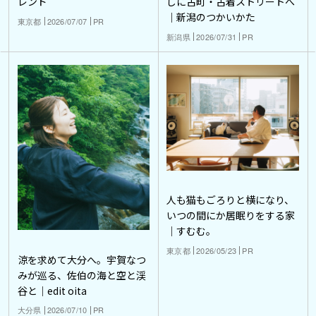
レンド
しに古町・古着ストリートへ
｜新潟のつかいかた
東京都
2026/07/07
PR
新潟県
2026/07/31
PR
人も猫もごろりと横になり、
いつの間にか居眠りをする家
｜すむむ。
東京都
2026/05/23
PR
涼を求めて大分へ。宇賀なつ
みが巡る、佐伯の海と空と渓
谷と｜edit oita
大分県
2026/07/10
PR