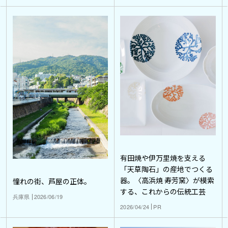
有田焼や伊万里焼を支える
「天草陶石」の産地でつくる
器。〈高浜焼 寿芳窯〉が模索
憧れの街、芦屋の正体。
する、これからの伝統工芸
兵庫県
2026/06/19
2026/04/24
PR