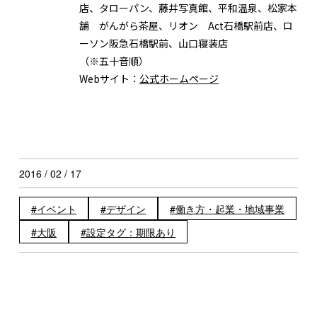
店、タローパン、藤井写真館、平和温泉、松家本
舗 がんがら茶屋、リオン Act石橋駅前店、ロ
ーソン阪急石橋駅前、山口寝装店
（※五十音順）
Webサイト：
公式ホームページ
2016 / 02 / 17
イベント
デザイン
働き方・起業・地域事業
大阪
設定タグ：期限あり