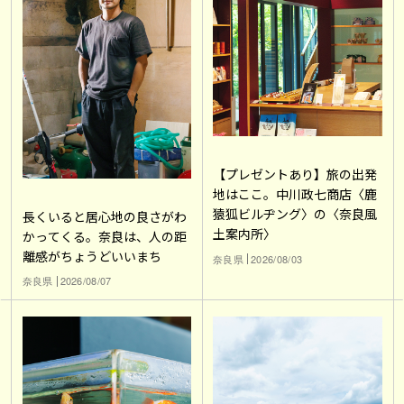
【プレゼントあり】旅の出発
地はここ。中川政七商店〈鹿
猿狐ビルヂング〉の〈奈良風
長くいると居心地の良さがわ
土案内所〉
かってくる。奈良は、人の距
離感がちょうどいいまち
奈良県
2026/08/03
奈良県
2026/08/07