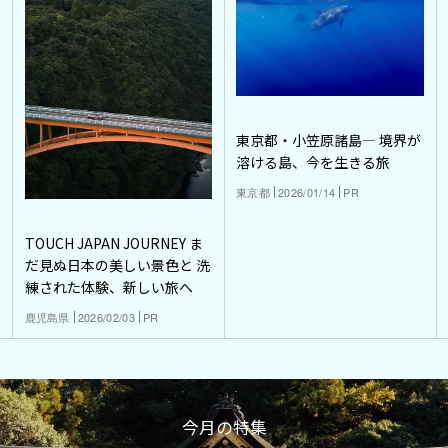
東京都・小笠原諸島― 境界が
溶ける島、今を生きる旅
東京都
2026/01/14
PR
TOUCH JAPAN JOURNEY ま
だ見ぬ日本の美しい景色と 洗
練された体験、新しい旅へ
鹿児島県
2026/02/03
PR
今月の特集