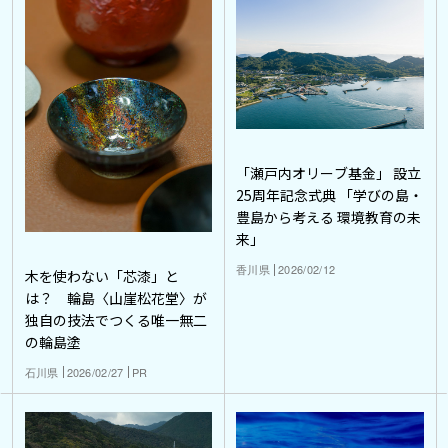
「瀬戸内オリーブ基金」 設立
25周年記念式典 「学びの島・
豊島から考える 環境教育の未
来」
香川県
2026/02/12
木を使わない「芯漆」と
は？ 輪島〈山崖松花堂〉が
独自の技法でつくる唯一無二
の輪島塗
石川県
2026/02/27
PR