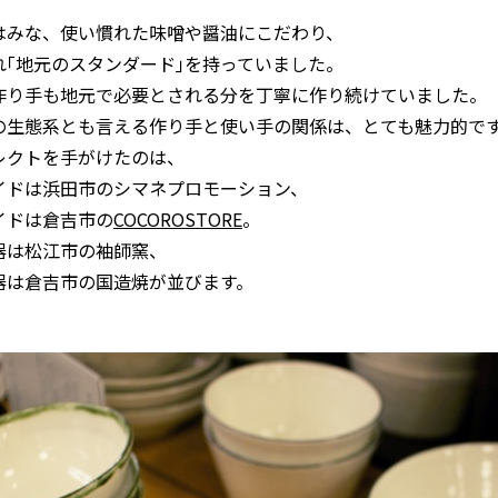
はみな、使い慣れた味噌や醤油にこだわり、
れ｢地元のスタンダード｣を持っていました。
作り手も地元で必要とされる分を丁寧に作り続けていました。
の生態系とも言える作り手と使い手の関係は、とても魅力的で
レクトを手がけたのは、
イドは浜田市のシマネプロモーション、
イドは倉吉市の
COCOROSTORE
。
器は松江市の袖師窯、
器は倉吉市の国造焼が並びます。