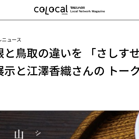
ルニュース
根と鳥取の違いを 「さしすせ
展示と江澤香織さんの トー
！