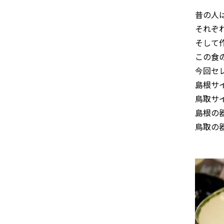
昔の人
それぞ
そして
この食
今回セ
島根サ
鳥取サ
島根の
鳥取の