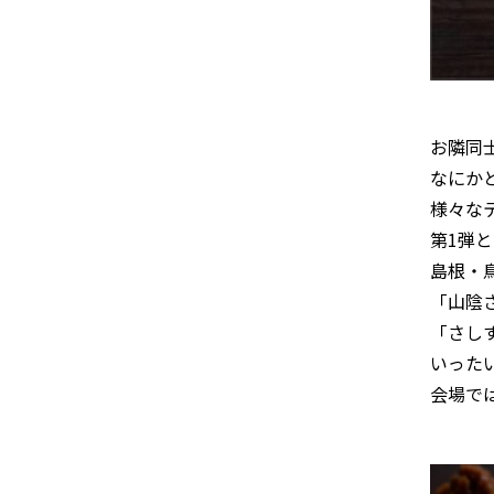
お隣同
なにか
様々な
第1弾
島根・
「山陰
「さし
いった
会場で