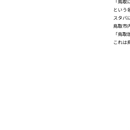
「鳥取
という
スタバに
鳥取市
「鳥取
これは