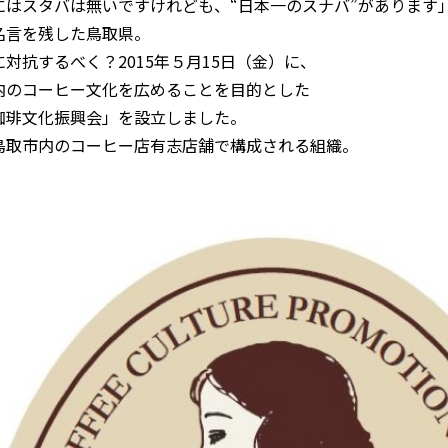
にはスタバは無いですけれども、“日本一のスナバ”があります
名言を残した鳥取県。
対抗するべく？2015年５月15日（金）に、
内のコーヒー文化を広めることを目的とした
珈琲文化振興会」を設立しました。
鳥取市内のコーヒー店有志店舗で構成される組織。