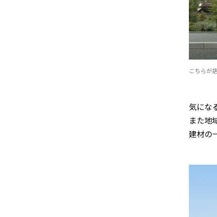
こちらが
気にな
また地
建材の