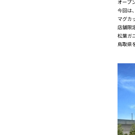
オープ
今回は、
マグカッ
店舗限
松葉ガ
鳥取県