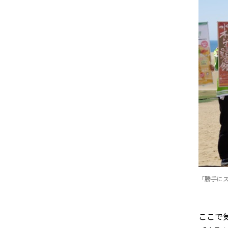
「勝手に
ここで