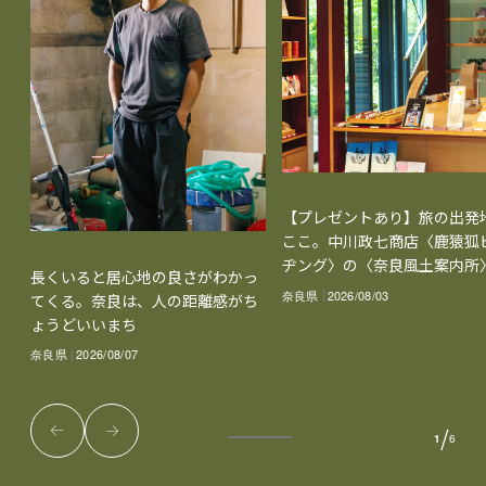
【プレゼントあり】旅の出発
ここ。中川政七商店〈鹿猿狐
ヂング〉の〈奈良風土案内所
長くいると居心地の良さがわかっ
奈良県
2026/08/03
てくる。奈良は、人の距離感がち
ょうどいいまち
奈良県
2026/08/07
/
1
6