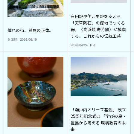
有田焼や伊万里焼を支える
「天草陶石」の産地でつくる
器。〈高浜焼 寿芳窯〉が模索
憧れの街、芦屋の正体。
する、これからの伝統工芸
兵庫県
2026/06/19
2026/04/24
PR
「瀬戸内オリーブ基金」 設立
25周年記念式典 「学びの島・
豊島から考える 環境教育の未
来」