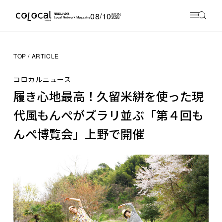
08/10
MON
2026
TOP
ARTICLE
コロカルニュース
履き心地最高！久留米絣を使った現
代風もんぺがズラリ並ぶ「第４回も
んぺ博覧会」上野で開催