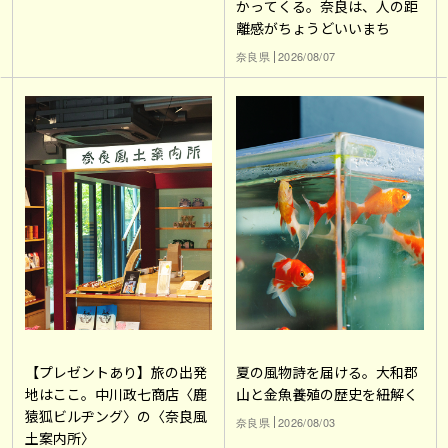
かってくる。奈良は、人の距
離感がちょうどいいまち
奈良県
2026/08/07
【プレゼントあり】旅の出発
夏の風物詩を届ける。大和郡
地はここ。中川政七商店〈鹿
山と金魚養殖の歴史を紐解く
猿狐ビルヂング〉の〈奈良風
奈良県
2026/08/03
土案内所〉