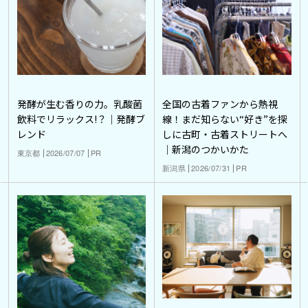
発酵が生む香りの力。乳酸菌
全国の古着ファンから熱視
飲料でリラックス!？｜発酵ブ
線！まだ知らない“好き”を探
レンド
しに古町・古着ストリートへ
｜新潟のつかいかた
東京都
2026/07/07
PR
新潟県
2026/07/31
PR