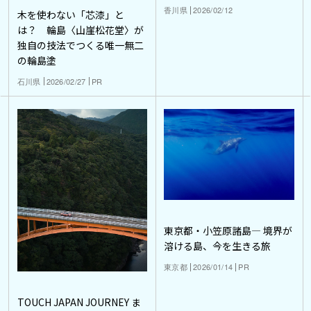
香川県
2026/02/12
木を使わない「芯漆」と
は？ 輪島〈山崖松花堂〉が
独自の技法でつくる唯一無二
の輪島塗
石川県
2026/02/27
PR
東京都・小笠原諸島― 境界が
溶ける島、今を生きる旅
東京都
2026/01/14
PR
TOUCH JAPAN JOURNEY ま