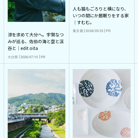
人も猫もごろりと横になり、
いつの間にか居眠りをする家
｜すむむ。
東京都
2026/05/23
PR
涼を求めて大分へ。宇賀なつ
みが巡る、佐伯の海と空と渓
谷と｜edit oita
大分県
2026/07/10
PR